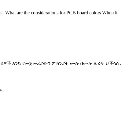
at are the considerations for PCB board colors When it
ንድ ሰዎች እንኳ የመጀመሪያውን ምክንያት ሙሉ በሙሉ ሊረዱ ይችላሉ.
ው.