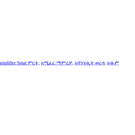
amplifier Smat ምርት
,
አሚፈር ማምረቻ
,
አሻንጉሊት ወረዳ
,
ሁሉም