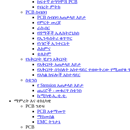
ከፍተኛ ድግግሞሽ PCB
የብረት ምትክ
PCB ስብሰባ
PCB ስብሰባ አጠቃላይ እይታ
የምርት መረጃ
ራስ-ሰር
የሸማቾች ኤሌክትሮኒክስ
የኢንዱስትሪ ቁጥጥር
የነገሮች ኢንተርኔት
ሕክምና
ቴሌኮም
የአቅርቦት ቺያን አቅርቦት
የአቅርቦት አጠቃላይ እይታ
የአቅርቦት ሰንሰለት አስተዳደር ተዘውትረው የሚጠየቁ
የአካል ክፍሎች አስተዳደር
ስቴንስ
የ Stension አጠቃላይ እይታ
ጨረሮች - መቁረጥ ስቴንስ
ኬሚካዊ-ኢ.ቲ.ቲ.
ማምረት እና ቴክኒካዊ
PCB ንድፍ
PCB አቀማመጥ
ማስመሰል
EMC ትንታኔ
PCB