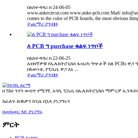
በአስተዳዳሪ በ 24-06-05
www.ankecircut.com www.anke-pcb.com Mail: info@ank
comes to the color of PCB boards, the most obvious thing
ተጨማሪ ያንብቡ
ለ PCB ግ purchase ቁልፍ ነጥቦች
በአስተዳዳሪ በ 22-06-25
አብዛኛዎቹ የኤሌክትሮኒክስ ፋብሪካ ግጭቶች ስለ PCBs ዋጋ
በእውነቱ, የፒሲቢ ዋጋ እኔ ...
ተጨማሪ ያንብቡ
በ She ንኖን ውስጥ የሚገኝ, አንኪ ፒሲቢ በኤሌክትሮኒክስ ማምረቻ ኢንዱስ
ከፈለጉ እባክዎን ከጊዜ በኋላ ያነጋግሩን
በመስመር ላይ ያነጋግሩ
ምርት
PCB ስብሰባ