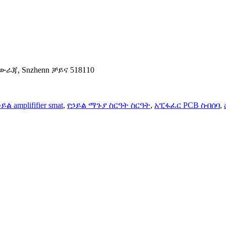
 አውራጃ, Snzhenn ቻይና 518110
ይል amplififier smat
,
የኃይል ማጉያ ስርዓት ስርዓት
,
አፒፋፈር PCB ስብሰባ
,