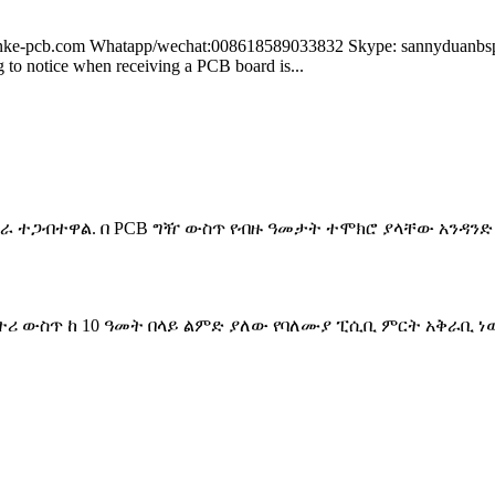
e-pcb.com Whatapp/wechat:008618589033832 Skype: sannyduanbsp Wh
 to notice when receiving a PCB board is...
 ግራ ተጋብተዋል. በ PCB ግዥ ውስጥ የብዙ ዓመታት ተሞክሮ ያላቸው አንዳ
ትሪ ውስጥ ከ 10 ዓመት በላይ ልምድ ያለው የባለሙያ ፒሲቢ ምርት አቅራቢ ነ