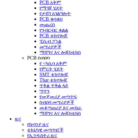
PCB አቅም
የማገጃ ሂደት
የታሸገ አገልግሎት
PCB ቁሳቁስ
መጨረስ
የንብርብር ቁልል
PCB ቴክኖሎጂ
ፒሲብ ፓነል
መሣሪያዎች
ማሸግና እና ሎጂስቲክስ
PCB ስብሰባ
የ <ካሲባ አቅም
የምርት ሂደት
SMT ቴክኖሎጂ
Thar ቴክኖሎጂ
ጥቅል ጥቅል ላይ
ሣጥን
የመጀመሪያ መጣጥፍ
ስብሰባ መሣሪያዎች
መቆጣጠሪያ እና ሙከራ
ማሸግና እና ሎጂስቲክስ
ዜና
የኩባንያ ዜና
ቴክኒካዊ መጣጥፎች
የኢንዱስትሪ ዜና