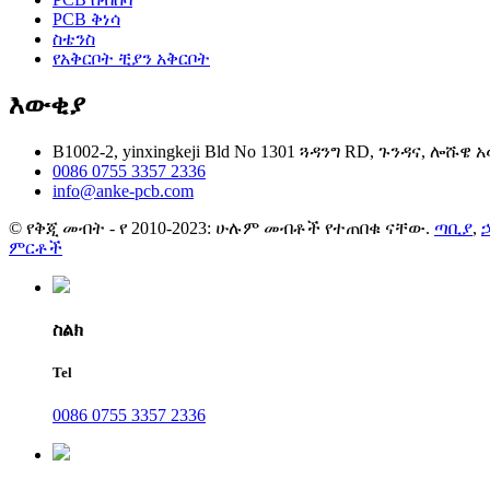
PCB ቅነሳ
ስቴንስ
የአቅርቦት ቺያን አቅርቦት
እውቂያ
B1002-2, yinxingkeji Bld No 1301 ጓዳንግ RD, ጉንዳና, ሎሹዌ
0086 0755 3357 2336
info@anke-pcb.com
© የቅጂ መብት - የ 2010-2023: ሁሉም መብቶች የተጠበቁ ናቸው.
ጣቢያ
,
ኃ
ምርቶች
ስልክ
Tel
0086 0755 3357 2336