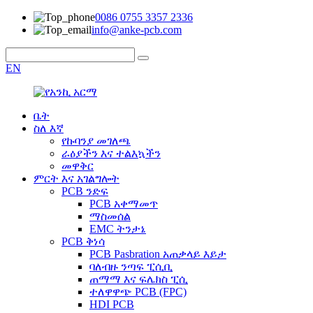
0086 0755 3357 2336
info@anke-pcb.com
EN
ቤት
ስለ እኛ
የኩባንያ መገለጫ
ራዕያችን እና ተልእኳችን
መዋቅር
ምርት እና አገልግሎት
PCB ንድፍ
PCB አቀማመጥ
ማስመሰል
EMC ትንታኔ
PCB ቅነሳ
PCB Pasbration አጠቃላይ እይታ
ባለብዙ ንጣፍ ፒሲቢ
ጠማማ እና ፍሌክስ ፒሲ
ተለዋዋጭ PCB (FPC)
HDI PCB