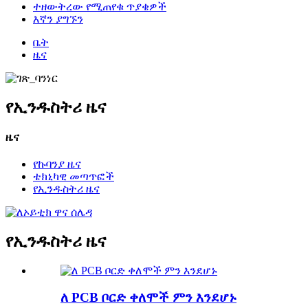
ተዘውትረው የሚጠየቁ ጥያቄዎች
እኛን ያግኙን
ቤት
ዜና
የኢንዱስትሪ ዜና
ዜና
የኩባንያ ዜና
ቴክኒካዊ መጣጥፎች
የኢንዱስትሪ ዜና
የኢንዱስትሪ ዜና
ለ PCB ቦርድ ቀለሞች ምን እንደሆኑ