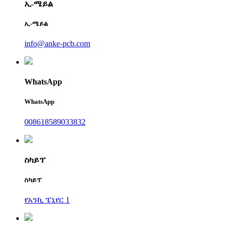
ኢ-ሜይል
ኢ-ሜይል
info@anke-pcb.com
WhatsApp
WhatsApp
008618589033832
ስካይፕ
ስካይፕ
የአንኪ ፔኒየር 1