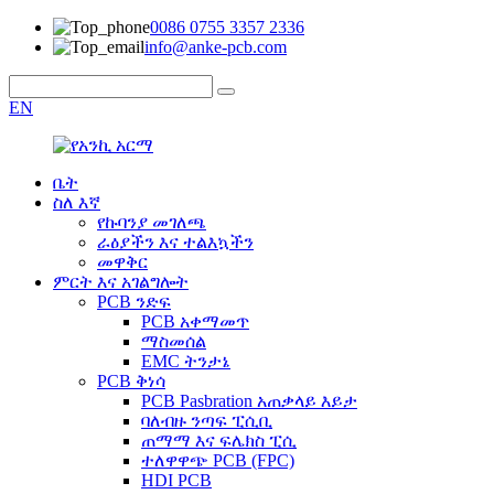
0086 0755 3357 2336
info@anke-pcb.com
EN
ቤት
ስለ እኛ
የኩባንያ መገለጫ
ራዕያችን እና ተልእኳችን
መዋቅር
ምርት እና አገልግሎት
PCB ንድፍ
PCB አቀማመጥ
ማስመሰል
EMC ትንታኔ
PCB ቅነሳ
PCB Pasbration አጠቃላይ እይታ
ባለብዙ ንጣፍ ፒሲቢ
ጠማማ እና ፍሌክስ ፒሲ
ተለዋዋጭ PCB (FPC)
HDI PCB