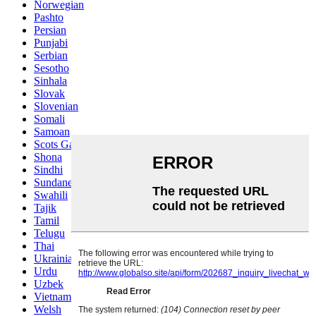
Norwegian
Pashto
Persian
Punjabi
Serbian
Sesotho
Sinhala
Slovak
Slovenian
Somali
Samoan
Scots Gaelic
Shona
Sindhi
Sundanese
Swahili
Tajik
Tamil
Telugu
Thai
Ukrainian
Urdu
Uzbek
Vietnamese
Welsh