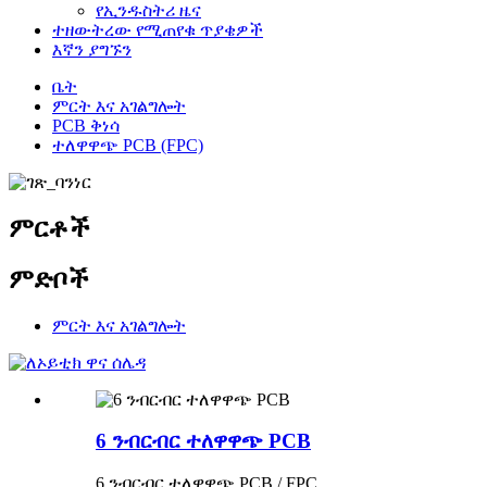
የኢንዱስትሪ ዜና
ተዘውትረው የሚጠየቁ ጥያቄዎች
እኛን ያግኙን
ቤት
ምርት እና አገልግሎት
PCB ቅነሳ
ተለዋዋጭ PCB (FPC)
ምርቶች
ምድቦች
ምርት እና አገልግሎት
6 ንብርብር ተለዋዋጭ PCB
6 ንብርብር ተለዋዋጭ PCB / FPC.