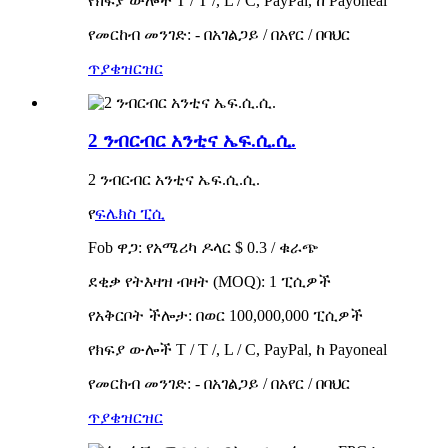
የክፍያ ውሎች T / T /, L / C, PayPal, ከ Payoneal
የመርከብ መንገድ: - በአገልጋይ / በአየር / በባህር
ጥያቄ
ዝርዝር
2 ንብርብር አንቲና ኤፍ.ሲ.ሲ.
2 ንብርብር አንቲና ኤፍ.ሲ.ሲ.
የ
ፍሌክስ ፒሲ
Fob ዋጋ: የአሜሪካ ዶላር $ 0.3 / ቁራጭ
ደቂቃ የትእዛዝ ብዛት (MOQ): 1 ፒሲዎች
የአቅርቦት ችሎታ: በወር 100,000,000 ፒሲዎች
የክፍያ ውሎች T / T /, L / C, PayPal, ከ Payoneal
የመርከብ መንገድ: - በአገልጋይ / በአየር / በባህር
ጥያቄ
ዝርዝር