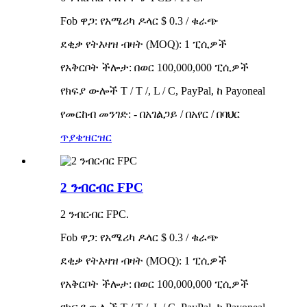
Fob ዋጋ: የአሜሪካ ዶላር $ 0.3 / ቁራጭ
ደቂቃ የትእዛዝ ብዛት (MOQ): 1 ፒሲዎች
የአቅርቦት ችሎታ: በወር 100,000,000 ፒሲዎች
የክፍያ ውሎች T / T /, L / C, PayPal, ከ Payoneal
የመርከብ መንገድ: - በአገልጋይ / በአየር / በባህር
ጥያቄ
ዝርዝር
2 ንብርብር FPC
2 ንብርብር FPC.
Fob ዋጋ: የአሜሪካ ዶላር $ 0.3 / ቁራጭ
ደቂቃ የትእዛዝ ብዛት (MOQ): 1 ፒሲዎች
የአቅርቦት ችሎታ: በወር 100,000,000 ፒሲዎች