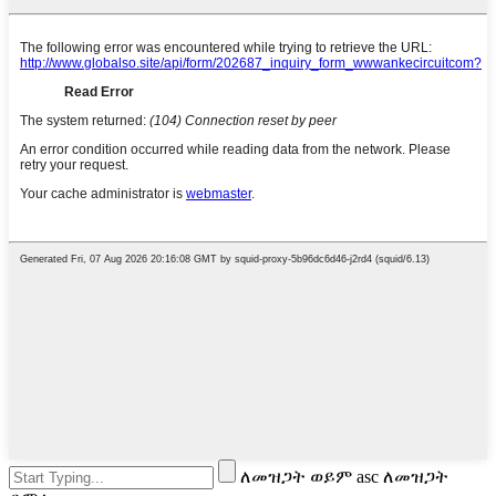
ለመዝጋት ወይም asc ለመዝጋት