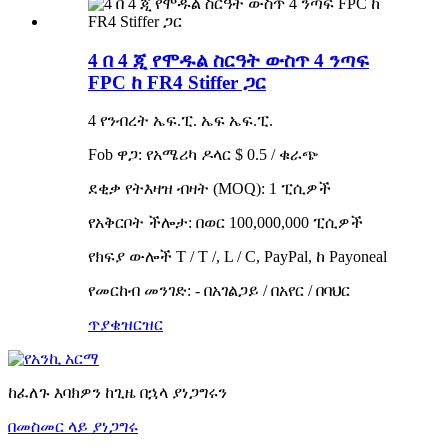
4 በ 4 ጂ የሞዱል ስርዓት ውስጥ 4 ንጣፍ
FPC ከ FR4 Stiffer ጋር
4 የንብረት ኤፍ.ፒ. ኤፍ ኤፍ.ፒ.
Fob ዋጋ: የአሜሪካ ዶላር $ 0.5 / ቁራጭ
ደቂቃ የትእዛዝ ብዛት (MOQ): 1 ፒሲዎች
የአቅርቦት ችሎታ: በወር 100,000,000 ፒሲዎች
የክፍያ ውሎች T / T /, L / C, PayPal, ከ Payoneal
የመርከብ መንገድ: - በአገልጋይ / በአየር / በባህር
ጥያቄ
ዝርዝር
ከፈለጉ እባክዎን ከጊዜ በኋላ ያነጋግሩን
በመስመር ላይ ያነጋግሩ