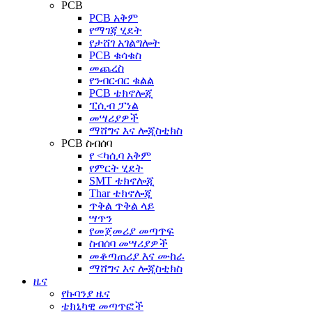
PCB
PCB አቅም
የማገጃ ሂደት
የታሸገ አገልግሎት
PCB ቁሳቁስ
መጨረስ
የንብርብር ቁልል
PCB ቴክኖሎጂ
ፒሲብ ፓነል
መሣሪያዎች
ማሸግና እና ሎጂስቲክስ
PCB ስብሰባ
የ <ካሲባ አቅም
የምርት ሂደት
SMT ቴክኖሎጂ
Thar ቴክኖሎጂ
ጥቅል ጥቅል ላይ
ሣጥን
የመጀመሪያ መጣጥፍ
ስብሰባ መሣሪያዎች
መቆጣጠሪያ እና ሙከራ
ማሸግና እና ሎጂስቲክስ
ዜና
የኩባንያ ዜና
ቴክኒካዊ መጣጥፎች