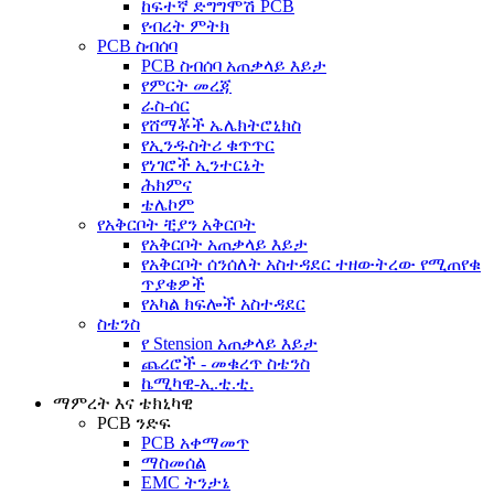
ከፍተኛ ድግግሞሽ PCB
የብረት ምትክ
PCB ስብሰባ
PCB ስብሰባ አጠቃላይ እይታ
የምርት መረጃ
ራስ-ሰር
የሸማቾች ኤሌክትሮኒክስ
የኢንዱስትሪ ቁጥጥር
የነገሮች ኢንተርኔት
ሕክምና
ቴሌኮም
የአቅርቦት ቺያን አቅርቦት
የአቅርቦት አጠቃላይ እይታ
የአቅርቦት ሰንሰለት አስተዳደር ተዘውትረው የሚጠየቁ
ጥያቄዎች
የአካል ክፍሎች አስተዳደር
ስቴንስ
የ Stension አጠቃላይ እይታ
ጨረሮች - መቁረጥ ስቴንስ
ኬሚካዊ-ኢ.ቲ.ቲ.
ማምረት እና ቴክኒካዊ
PCB ንድፍ
PCB አቀማመጥ
ማስመሰል
EMC ትንታኔ