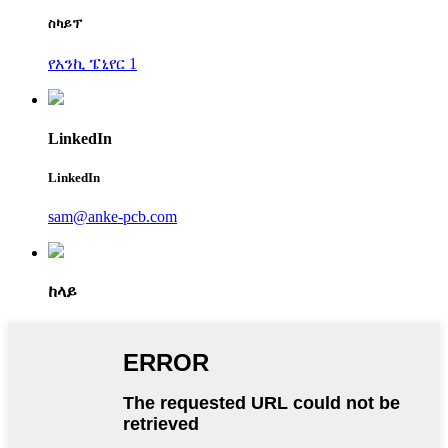
ስካይፕ
የአንኪ ፔኒየር 1
LinkedIn
LinkedIn
sam@anke-pcb.com
ከላይ