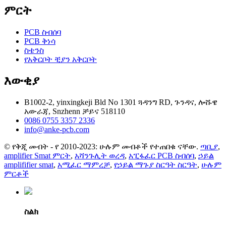
ምርት
PCB ስብሰባ
PCB ቅነሳ
ስቴንስ
የአቅርቦት ቺያን አቅርቦት
እውቂያ
B1002-2, yinxingkeji Bld No 1301 ጓዳንግ RD, ጉንዳና, ሎሹዌ
አውራጃ, Snzhenn ቻይና 518110
0086 0755 3357 2336
info@anke-pcb.com
© የቅጂ መብት - የ 2010-2023: ሁሉም መብቶች የተጠበቁ ናቸው.
ጣቢያ
,
amplifier Smat ምርት
,
አሻንጉሊት ወረዳ
,
አፒፋፈር PCB ስብሰባ
,
ኃይል
amplififier smat
,
አሚፈር ማምረቻ
,
የኃይል ማጉያ ስርዓት ስርዓት
,
ሁሉም
ምርቶች
ስልክ