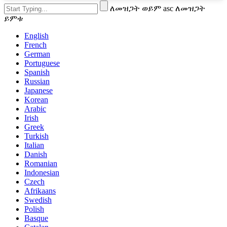
ለመዝጋት ወይም asc ለመዝጋት
ይምቱ
English
French
German
Portuguese
Spanish
Russian
Japanese
Korean
Arabic
Irish
Greek
Turkish
Italian
Danish
Romanian
Indonesian
Czech
Afrikaans
Swedish
Polish
Basque