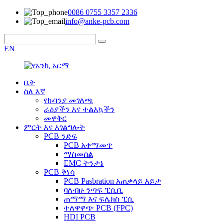
0086 0755 3357 2336
info@anke-pcb.com
EN
ቤት
ስለ እኛ
የኩባንያ መገለጫ
ራዕያችን እና ተልእኳችን
መዋቅር
ምርት እና አገልግሎት
PCB ንድፍ
PCB አቀማመጥ
ማስመሰል
EMC ትንታኔ
PCB ቅነሳ
PCB Pasbration አጠቃላይ እይታ
ባለብዙ ንጣፍ ፒሲቢ
ጠማማ እና ፍሌክስ ፒሲ
ተለዋዋጭ PCB (FPC)
HDI PCB