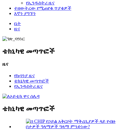
የኢንዱስትሪ ዜና
ተዘውትረው የሚጠየቁ ጥያቄዎች
እኛን ያግኙን
ቤት
ዜና
ቴክኒካዊ መጣጥፎች
ዜና
የኩባንያ ዜና
ቴክኒካዊ መጣጥፎች
የኢንዱስትሪ ዜና
ቴክኒካዊ መጣጥፎች