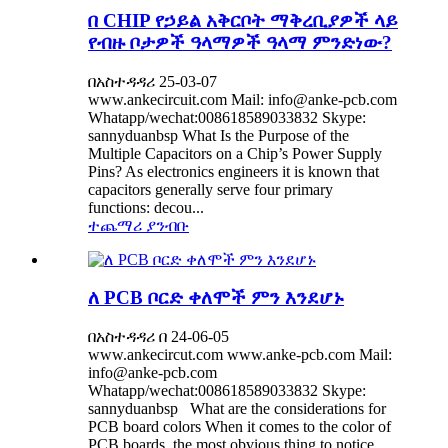
በ CHIP የኃይል አቅርቦት ማቅረቢያዎች ላይ
የብዙ ቦታዎች ዓላማዎች ዓላማ ምንድነው?
በአስተዳዳሪ 25-03-07
www.ankecircuit.com Mail: info@anke-pcb.com
Whatapp/wechat:008618589033832 Skype:
sannyduanbsp What Is the Purpose of the
Multiple Capacitors on a Chip’s Power Supply
Pins? As electronics engineers it is known that
capacitors generally serve four primary
functions: decou...
ተጨማሪ ያንብቡ
ለ PCB ቦርድ ቀለሞች ምን እንደሆኑ
በአስተዳዳሪ በ 24-06-05
www.ankecircut.com www.anke-pcb.com Mail:
info@anke-pcb.com
Whatapp/wechat:008618589033832 Skype:
sannyduanbsp What are the considerations for
PCB board colors When it comes to the color of
PCB boards, the most obvious thing to notice