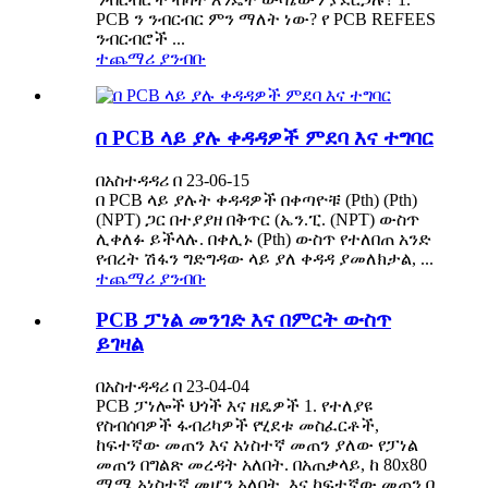
PCB ን ንብርብር ምን ማለት ነው? የ PCB REFEES
ንብርብሮች ...
ተጨማሪ ያንብቡ
በ PCB ላይ ያሉ ቀዳዳዎች ምደባ እና ተግባር
በአስተዳዳሪ በ 23-06-15
በ PCB ላይ ያሉት ቀዳዳዎች በቀጣዮቹ (Pth) (Pth)
(NPT) ጋር በተያያዘ በቅጥር (ኤን.ፒ. (NPT) ውስጥ
ሊቀለፉ ይችላሉ. በቀሊኑ (Pth) ውስጥ የተለበጠ አንድ
የብረት ሽፋን ግድግዳው ላይ ያለ ቀዳዳ ያመለክታል, ...
ተጨማሪ ያንብቡ
PCB ፓነል መንገድ እና በምርት ውስጥ
ይገዛል
በአስተዳዳሪ በ 23-04-04
PCB ፓነሎች ህጎች እና ዘዴዎች 1. የተለያዩ
የስብሰባዎች ፋብሪካዎች የሂደቱ መስፈርቶች,
ከፍተኛው መጠን እና አነስተኛ መጠን ያለው የፓነል
መጠን በግልጽ መረዳት አለበት. በአጠቃላይ, ከ 80x80
ሚሜ አነስተኛ መሆን አለበት, እና ከፍተኛው መጠን በ