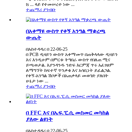
ts ... ላይ የተመሠረተ ነው ...
ተጨማሪ ያንብቡ
በአቀማዩ ውስጥ የቀኝ አንግል ማቋረጫ
ውጤት
በአስተዳዳሪ በ 22-06-25
በ PCB ዲዛይን ውስጥ አቀማመጥ በጠቅላላው ዲዛይን
እና እንዲሁም በምርቱ ትግበራ ውስጥ የበለጠ ሚና
ይጫወታል. እያንዳንዱ ንድፍ እርምጃ ጥሩ አፈፃፀም
ለማግኘት ከፍተኛ ጥንቃቄ እና አሳቢነት ይፈልጋል.
የቀኝ-አንግል ሽቦዎች በአጠቃላይ መወገድ ያለበት
ሁኔታ ነው ...
ተጨማሪ ያንብቡ
በ FFC እና በኤፍ.ፒ.ሲ መስመር መካከል
ያለው ልዩነት
በአስተዳዳሪ በ 22-06-25