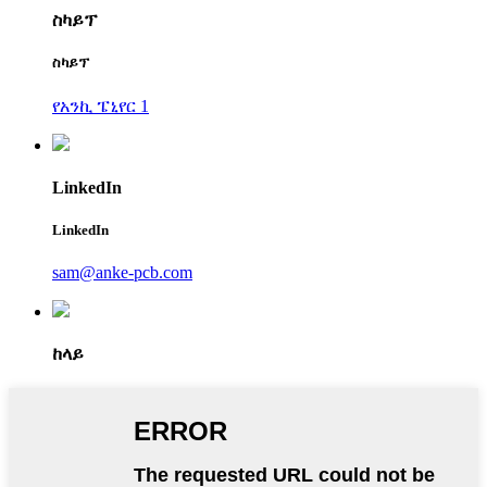
ስካይፕ
ስካይፕ
የአንኪ ፔኒየር 1
LinkedIn
LinkedIn
sam@anke-pcb.com
ከላይ