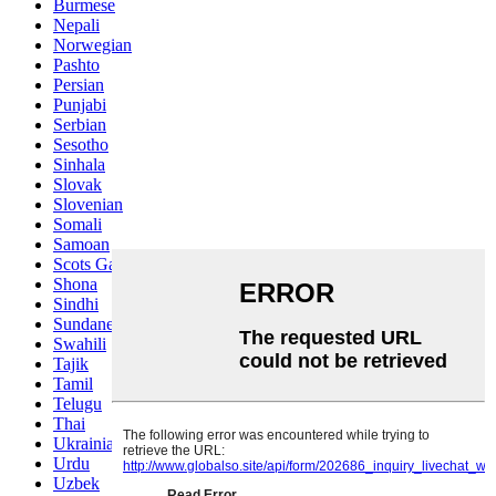
Burmese
Nepali
Norwegian
Pashto
Persian
Punjabi
Serbian
Sesotho
Sinhala
Slovak
Slovenian
Somali
Samoan
Scots Gaelic
Shona
Sindhi
Sundanese
Swahili
Tajik
Tamil
Telugu
Thai
Ukrainian
Urdu
Uzbek