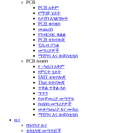
PCB
PCB አቅም
የማገጃ ሂደት
የታሸገ አገልግሎት
PCB ቁሳቁስ
መጨረስ
የንብርብር ቁልል
PCB ቴክኖሎጂ
ፒሲብ ፓነል
መሣሪያዎች
ማሸግና እና ሎጂስቲክስ
PCB ስብሰባ
የ <ካሲባ አቅም
የምርት ሂደት
SMT ቴክኖሎጂ
Thar ቴክኖሎጂ
ጥቅል ጥቅል ላይ
ሣጥን
የመጀመሪያ መጣጥፍ
ስብሰባ መሣሪያዎች
መቆጣጠሪያ እና ሙከራ
ማሸግና እና ሎጂስቲክስ
ዜና
የኩባንያ ዜና
ቴክኒካዊ መጣጥፎች