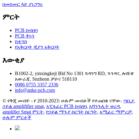
በመስመር ላይ ያነጋግሩ
ምርት
PCB ስብሰባ
PCB ቅነሳ
ስቴንስ
የአቅርቦት ቺያን አቅርቦት
እውቂያ
B1002-2, yinxingkeji Bld No 1301 ጓዳንግ RD, ጉንዳና, ሎሹዌ
አውራጃ, Snzhenn ቻይና 518110
0086 0755 3357 2336
info@anke-pcb.com
© የቅጂ መብት - የ 2010-2023: ሁሉም መብቶች የተጠበቁ ናቸው.
ጣቢያ
,
ኃይል amplififier smat
,
አፒፋፈር PCB ስብሰባ
,
አሻንጉሊት ወረዳ
,
amplifier Smat ምርት
,
የኃይል ማጉያ ስርዓት ስርዓት
,
አሚፈር ማምረቻ
,
ሁሉም ምርቶች