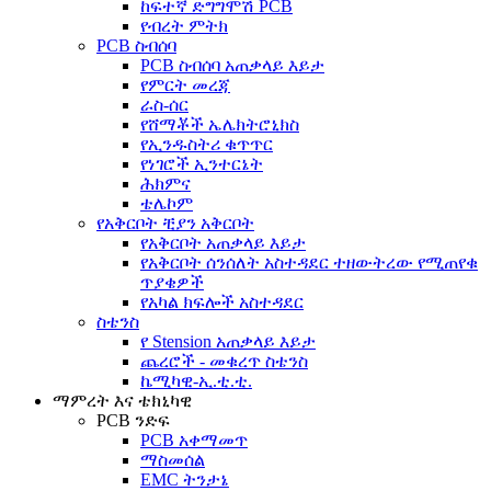
ከፍተኛ ድግግሞሽ PCB
የብረት ምትክ
PCB ስብሰባ
PCB ስብሰባ አጠቃላይ እይታ
የምርት መረጃ
ራስ-ሰር
የሸማቾች ኤሌክትሮኒክስ
የኢንዱስትሪ ቁጥጥር
የነገሮች ኢንተርኔት
ሕክምና
ቴሌኮም
የአቅርቦት ቺያን አቅርቦት
የአቅርቦት አጠቃላይ እይታ
የአቅርቦት ሰንሰለት አስተዳደር ተዘውትረው የሚጠየቁ
ጥያቄዎች
የአካል ክፍሎች አስተዳደር
ስቴንስ
የ Stension አጠቃላይ እይታ
ጨረሮች - መቁረጥ ስቴንስ
ኬሚካዊ-ኢ.ቲ.ቲ.
ማምረት እና ቴክኒካዊ
PCB ንድፍ
PCB አቀማመጥ
ማስመሰል
EMC ትንታኔ