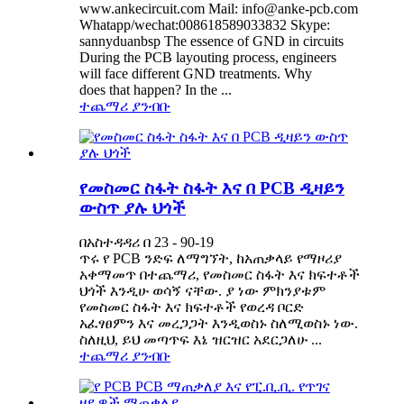
www.ankecircuit.com Mail: info@anke-pcb.com
Whatapp/wechat:008618589033832 Skype:
sannyduanbsp The essence of GND in circuits
During the PCB layouting process, engineers
will face different GND treatments. Why
does that happen? In the ...
ተጨማሪ ያንብቡ
የመስመር ስፋት ስፋት እና በ PCB ዲዛይን
ውስጥ ያሉ ህጎች
በአስተዳዳሪ በ 23 - 90-19
ጥሩ የ PCB ንድፍ ለማግኘት, ከአጠቃላይ የማዞሪያ
አቀማመጥ በተጨማሪ, የመስመር ስፋት እና ክፍተቶች
ህጎች እንዲሁ ወሳኝ ናቸው. ያ ነው ምክንያቱም
የመስመር ስፋት እና ክፍተቶች የወረዳ ቦርድ
አፈፃፀምን እና መረጋጋት እንዲወስኑ ስለሚወስኑ ነው.
ስለዚህ, ይህ መጣጥፍ እኔ ዝርዝር አደርጋለሁ ...
ተጨማሪ ያንብቡ