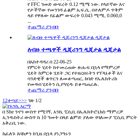
የ FFC ገመድ ውፍረት 0.12 ሚሜ ነው. የላይኛው እና
የታችኛው የመንገዳ ፊልም ኤፍ.ሲ. በተለምዶ ጥቅም
ላይ የዋለው የፊልም ውፍረት 0.043 ሚሜ, 0.060,0
...
ተጨማሪ ያንብቡ
ለብዙ ተጫዋች ዲጂሪንግ ዲጂታል ዲጂታል
በአስተዳዳሪ በ 22-06-25
የምርት ሂደት ከተመረጠው ጽሑፍ በኋላ የማምረቻ
ሂደት ከምርቱ ሂደት ጋር የተዘረዘሩትን የፕላኔቶች እና
ሳንድዊች ቁጥርን ለመቆጣጠር, ከባድ የኤሌክትሪክ
የመዳብ ሂደትን ሲያካሂዱ ይቆጣጠራሉ.
ተጨማሪ ያንብቡ
1
2
ቀጣይ>
>>
ገጽ 1/2
በ She ንኖን ውስጥ የሚገኝ, አንኪ ፒሲቢ በኤሌክትሮኒክስ ማምረቻ
ኢንዱስትሪ ውስጥ ከ 10 ዓመት በላይ ልምድ ያለው የባለሙያ ፒሲቢ ምርት
አቅራቢ ነው.
ከፈለጉ እባክዎን ከጊዜ በኋላ ያነጋግሩን