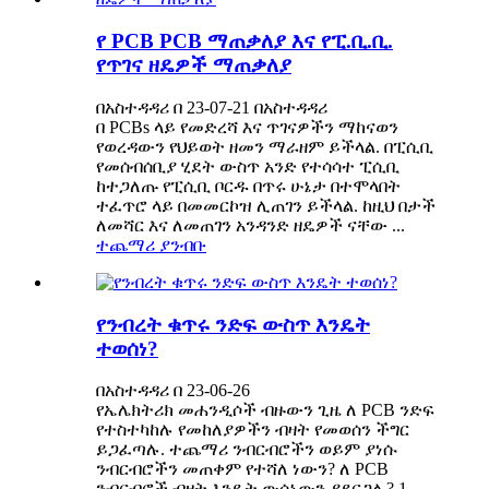
የ PCB PCB ማጠቃለያ እና የፒ.ቢ.ቢ.
የጥገና ዘዴዎች ማጠቃለያ
በአስተዳዳሪ በ 23-07-21 በአስተዳዳሪ
በ PCBs ላይ የመድረሻ እና ጥገናዎችን ማከናወን
የወረዳውን የህይወት ዘመን ማራዘም ይችላል. በፒሲቢ
የመሰብሰቢያ ሂደት ውስጥ አንድ የተሳሳተ ፒሲቢ
ከተጋለጡ የፒሲቢ ቦርዱ በጥሩ ሁኔታ በተሞላበት
ተፈጥሮ ላይ በመመርኮዝ ሊጠገን ይችላል. ከዚህ በታች
ለመሻር እና ለመጠገን አንዳንድ ዘዴዎች ናቸው ...
ተጨማሪ ያንብቡ
የንብረት ቁጥሩ ንድፍ ውስጥ እንዴት
ተወሰነ?
በአስተዳዳሪ በ 23-06-26
የኤሌክትሪክ መሐንዲሶች ብዙውን ጊዜ ለ PCB ንድፍ
የተስተካከሉ የመከለያዎችን ብዛት የመወሰን ችግር
ይጋፈጣሉ. ተጨማሪ ንብርብሮችን ወይም ያነሱ
ንብርብሮችን መጠቀም የተሻለ ነውን? ለ PCB
ንብርብሮች ብዛት እንዴት ውሳኔውን ያደርጋሉ? 1.