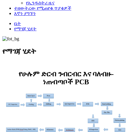
የኢንዱስትሪ ዜና
ተዘውትረው የሚጠየቁ ጥያቄዎች
እኛን ያግኙን
ቤት
የማገጃ ሂደት
የማገጃ ሂደት
የሁሉም ድርብ ንብርብር እና ባለብዙ-
ነጠብጣቦች PCB