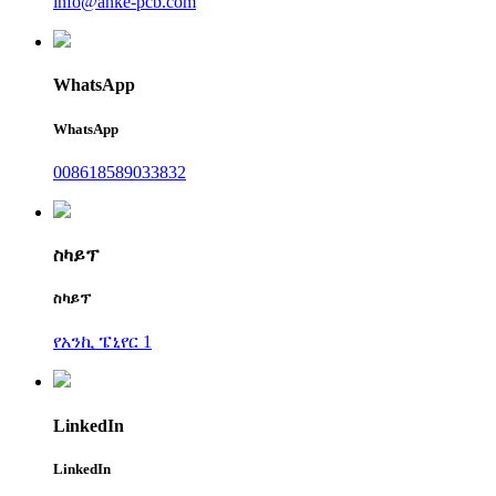
info@anke-pcb.com
WhatsApp
WhatsApp
008618589033832
ስካይፕ
ስካይፕ
የአንኪ ፔኒየር 1
LinkedIn
LinkedIn