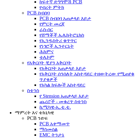
ከፍተኛ ድግግሞሽ PCB
የብረት ምትክ
PCB ስብሰባ
PCB ስብሰባ አጠቃላይ እይታ
የምርት መረጃ
ራስ-ሰር
የሸማቾች ኤሌክትሮኒክስ
የኢንዱስትሪ ቁጥጥር
የነገሮች ኢንተርኔት
ሕክምና
ቴሌኮም
የአቅርቦት ቺያን አቅርቦት
የአቅርቦት አጠቃላይ እይታ
የአቅርቦት ሰንሰለት አስተዳደር ተዘውትረው የሚጠየቁ
ጥያቄዎች
የአካል ክፍሎች አስተዳደር
ስቴንስ
የ Stension አጠቃላይ እይታ
ጨረሮች - መቁረጥ ስቴንስ
ኬሚካዊ-ኢ.ቲ.ቲ.
ማምረት እና ቴክኒካዊ
PCB ንድፍ
PCB አቀማመጥ
ማስመሰል
EMC ትንታኔ