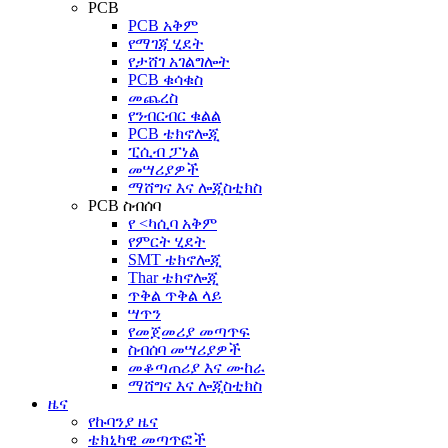
PCB
PCB አቅም
የማገጃ ሂደት
የታሸገ አገልግሎት
PCB ቁሳቁስ
መጨረስ
የንብርብር ቁልል
PCB ቴክኖሎጂ
ፒሲብ ፓነል
መሣሪያዎች
ማሸግና እና ሎጂስቲክስ
PCB ስብሰባ
የ <ካሲባ አቅም
የምርት ሂደት
SMT ቴክኖሎጂ
Thar ቴክኖሎጂ
ጥቅል ጥቅል ላይ
ሣጥን
የመጀመሪያ መጣጥፍ
ስብሰባ መሣሪያዎች
መቆጣጠሪያ እና ሙከራ
ማሸግና እና ሎጂስቲክስ
ዜና
የኩባንያ ዜና
ቴክኒካዊ መጣጥፎች