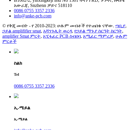
B1002-2, yinxingkeji Bld No 1301 ጓዳንግ RD, ጉንዳና, ሎሹዌ
አውራጃ, Snzhenn ቻይና 518110
0086 0755 3357 2336
info@anke-pcb.com
© የቅጂ መብት - የ 2010-2023: ሁሉም መብቶች የተጠበቁ ናቸው.
ጣቢያ
,
ኃይል amplififier smat
,
አሻንጉሊት ወረዳ
,
የኃይል ማጉያ ስርዓት ስርዓት
,
amplifier Smat ምርት
,
አፒፋፈር PCB ስብሰባ
,
አሚፈር ማምረቻ
,
ሁሉም
ምርቶች
ስልክ
Tel
0086 0755 3357 2336
ኢ-ሜይል
ኢ-ሜይል