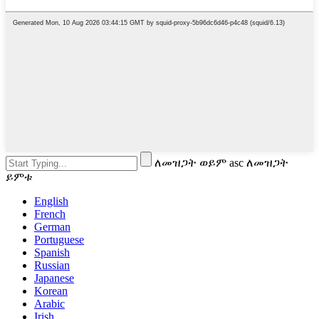
ለመዝጋት ወይም asc ለመዝጋት
ይምቱ
English
French
German
Portuguese
Spanish
Russian
Japanese
Korean
Arabic
Irish