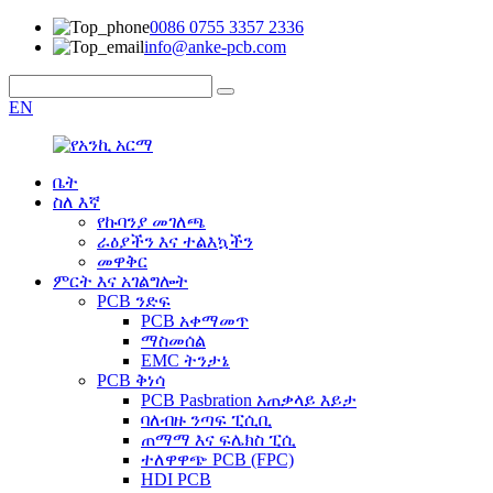
0086 0755 3357 2336
info@anke-pcb.com
EN
ቤት
ስለ እኛ
የኩባንያ መገለጫ
ራዕያችን እና ተልእኳችን
መዋቅር
ምርት እና አገልግሎት
PCB ንድፍ
PCB አቀማመጥ
ማስመሰል
EMC ትንታኔ
PCB ቅነሳ
PCB Pasbration አጠቃላይ እይታ
ባለብዙ ንጣፍ ፒሲቢ
ጠማማ እና ፍሌክስ ፒሲ
ተለዋዋጭ PCB (FPC)
HDI PCB