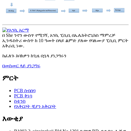
በ She ንኖን ውስጥ የሚገኝ, አንኪ ፒሲቢ በኤሌክትሮኒክስ ማምረቻ
ኢንዱስትሪ ውስጥ ከ 10 ዓመት በላይ ልምድ ያለው የባለሙያ ፒሲቢ ምርት
አቅራቢ ነው.
ከፈለጉ እባክዎን ከጊዜ በኋላ ያነጋግሩን
በመስመር ላይ ያነጋግሩ
ምርት
PCB ስብሰባ
PCB ቅነሳ
ስቴንስ
የአቅርቦት ቺያን አቅርቦት
እውቂያ