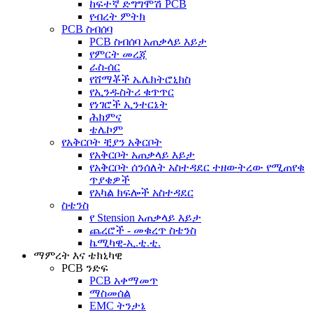
ከፍተኛ ድግግሞሽ PCB
የብረት ምትክ
PCB ስብሰባ
PCB ስብሰባ አጠቃላይ እይታ
የምርት መረጃ
ራስ-ሰር
የሸማቾች ኤሌክትሮኒክስ
የኢንዱስትሪ ቁጥጥር
የነገሮች ኢንተርኔት
ሕክምና
ቴሌኮም
የአቅርቦት ቺያን አቅርቦት
የአቅርቦት አጠቃላይ እይታ
የአቅርቦት ሰንሰለት አስተዳደር ተዘውትረው የሚጠየቁ
ጥያቄዎች
የአካል ክፍሎች አስተዳደር
ስቴንስ
የ Stension አጠቃላይ እይታ
ጨረሮች - መቁረጥ ስቴንስ
ኬሚካዊ-ኢ.ቲ.ቲ.
ማምረት እና ቴክኒካዊ
PCB ንድፍ
PCB አቀማመጥ
ማስመሰል
EMC ትንታኔ