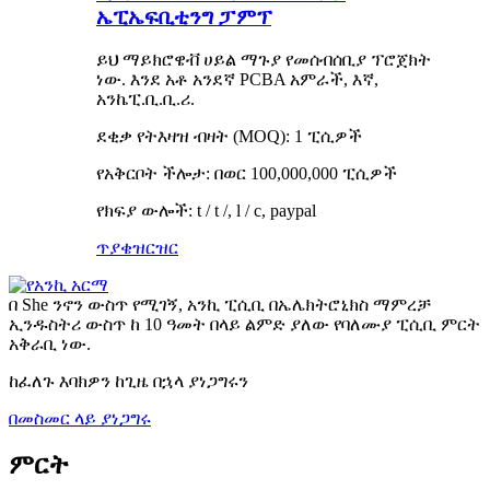
ኤፒኤፍቢቲንግ ፓምፕ
ይህ ማይክሮዌቭ ሀይል ማጉያ የመሰብሰቢያ ፕሮጀክት
ነው. እንደ አቶ አንደኛ PCBA አምራች, እኛ,
አንኬፒ.ቢ.ቢ.ሪ.
ደቂቃ የትእዛዝ ብዛት (MOQ): 1 ፒሲዎች
የአቅርቦት ችሎታ: በወር 100,000,000 ፒሲዎች
የክፍያ ውሎች: t / t /, l / c, paypal
ጥያቄ
ዝርዝር
በ She ንኖን ውስጥ የሚገኝ, አንኪ ፒሲቢ በኤሌክትሮኒክስ ማምረቻ
ኢንዱስትሪ ውስጥ ከ 10 ዓመት በላይ ልምድ ያለው የባለሙያ ፒሲቢ ምርት
አቅራቢ ነው.
ከፈለጉ እባክዎን ከጊዜ በኋላ ያነጋግሩን
በመስመር ላይ ያነጋግሩ
ምርት