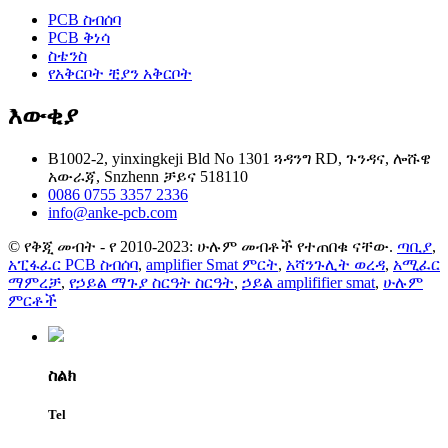
PCB ስብሰባ
PCB ቅነሳ
ስቴንስ
የአቅርቦት ቺያን አቅርቦት
እውቂያ
B1002-2, yinxingkeji Bld No 1301 ጓዳንግ RD, ጉንዳና, ሎሹዌ
አውራጃ, Snzhenn ቻይና 518110
0086 0755 3357 2336
info@anke-pcb.com
© የቅጂ መብት - የ 2010-2023: ሁሉም መብቶች የተጠበቁ ናቸው.
ጣቢያ
,
አፒፋፈር PCB ስብሰባ
,
amplifier Smat ምርት
,
አሻንጉሊት ወረዳ
,
አሚፈር
ማምረቻ
,
የኃይል ማጉያ ስርዓት ስርዓት
,
ኃይል amplififier smat
,
ሁሉም
ምርቶች
ስልክ
Tel