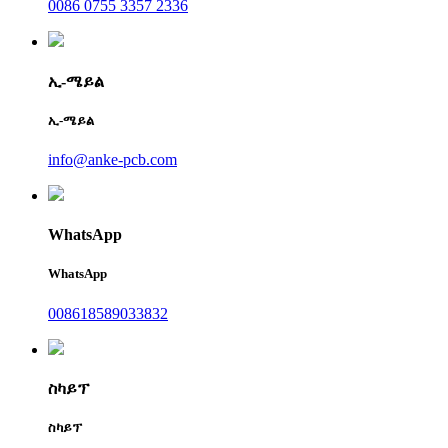
0086 0755 3357 2336
ኢ-ሜይል
ኢ-ሜይል
info@anke-pcb.com
WhatsApp
WhatsApp
008618589033832
ስካይፕ
ስካይፕ