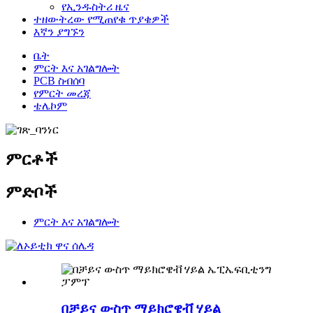
የኢንዱስትሪ ዜና
ተዘውትረው የሚጠየቁ ጥያቄዎች
እኛን ያግኙን
ቤት
ምርት እና አገልግሎት
PCB ስብሰባ
የምርት መረጃ
ቴሌኮም
ምርቶች
ምድቦች
ምርት እና አገልግሎት
በቻይና ውስጥ ማይክሮዌቭ ሃይል