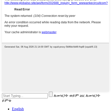
ለመዝጋት ወይም asc ለመዝጋት
ይምቱ
English