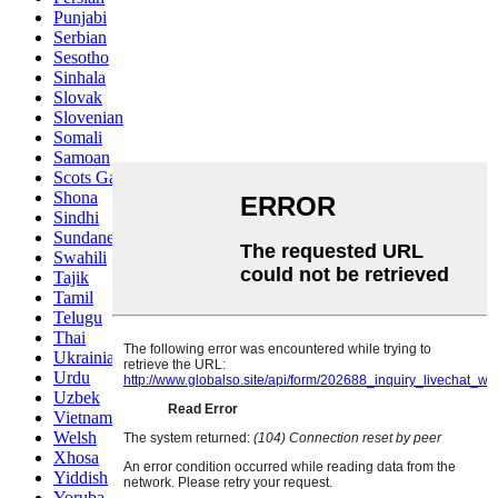
Punjabi
Serbian
Sesotho
Sinhala
Slovak
Slovenian
Somali
Samoan
Scots Gaelic
Shona
Sindhi
Sundanese
Swahili
Tajik
Tamil
Telugu
Thai
Ukrainian
Urdu
Uzbek
Vietnamese
Welsh
Xhosa
Yiddish
Yoruba