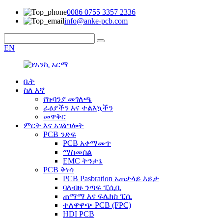
0086 0755 3357 2336
info@anke-pcb.com
EN
ቤት
ስለ እኛ
የኩባንያ መገለጫ
ራዕያችን እና ተልእኳችን
መዋቅር
ምርት እና አገልግሎት
PCB ንድፍ
PCB አቀማመጥ
ማስመሰል
EMC ትንታኔ
PCB ቅነሳ
PCB Pasbration አጠቃላይ እይታ
ባለብዙ ንጣፍ ፒሲቢ
ጠማማ እና ፍሌክስ ፒሲ
ተለዋዋጭ PCB (FPC)
HDI PCB