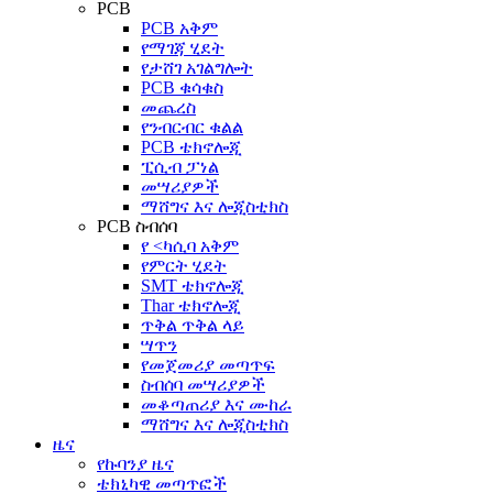
PCB
PCB አቅም
የማገጃ ሂደት
የታሸገ አገልግሎት
PCB ቁሳቁስ
መጨረስ
የንብርብር ቁልል
PCB ቴክኖሎጂ
ፒሲብ ፓነል
መሣሪያዎች
ማሸግና እና ሎጂስቲክስ
PCB ስብሰባ
የ <ካሲባ አቅም
የምርት ሂደት
SMT ቴክኖሎጂ
Thar ቴክኖሎጂ
ጥቅል ጥቅል ላይ
ሣጥን
የመጀመሪያ መጣጥፍ
ስብሰባ መሣሪያዎች
መቆጣጠሪያ እና ሙከራ
ማሸግና እና ሎጂስቲክስ
ዜና
የኩባንያ ዜና
ቴክኒካዊ መጣጥፎች