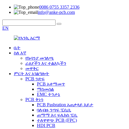
0086 0755 3357 2336
info@anke-pcb.com
EN
ቤት
ስለ እኛ
የኩባንያ መገለጫ
ራዕያችን እና ተልእኳችን
መዋቅር
ምርት እና አገልግሎት
PCB ንድፍ
PCB አቀማመጥ
ማስመሰል
EMC ትንታኔ
PCB ቅነሳ
PCB Pasbration አጠቃላይ እይታ
ባለብዙ ንጣፍ ፒሲቢ
ጠማማ እና ፍሌክስ ፒሲ
ተለዋዋጭ PCB (FPC)
HDI PCB