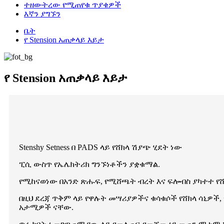
ተዘውትረው የሚጠየቁ ጥያቄዎች
እኛን ያግኙን
ቤት
የ Stension አጠቃላይ እይታ
የ Stension አጠቃላይ እይታ
Stenshy Setness በ PADS ላይ የሸክላ ሽያጭ ሂደት ነው
ፒሲ ውስጥ የኤሌክትሪክ ግንኙነቶችን ያቋቁማል.
የሚከናወነው በአንድ ጽሑፍ, የሚሸጫት ብረት እና ፍሎብስ ያካተተ የሸ
በዚህ ደረጃ ጥቅም ላይ የዋሉት መሣሪያዎችና ቁሳቁሶች የሸክላ ሳኒዎች, 
አታሚዎች ናቸው.