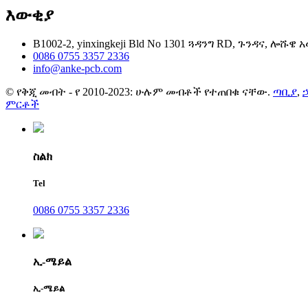
እውቂያ
B1002-2, yinxingkeji Bld No 1301 ጓዳንግ RD, ጉንዳና, ሎሹዌ
0086 0755 3357 2336
info@anke-pcb.com
© የቅጂ መብት - የ 2010-2023: ሁሉም መብቶች የተጠበቁ ናቸው.
ጣቢያ
,
ኃ
ምርቶች
ስልክ
Tel
0086 0755 3357 2336
ኢ-ሜይል
ኢ-ሜይል