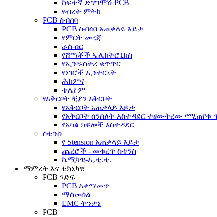
ከፍተኛ ድግግሞሽ PCB
የብረት ምትክ
PCB ስብሰባ
PCB ስብሰባ አጠቃላይ እይታ
የምርት መረጃ
ራስ-ሰር
የሸማቾች ኤሌክትሮኒክስ
የኢንዱስትሪ ቁጥጥር
የነገሮች ኢንተርኔት
ሕክምና
ቴሌኮም
የአቅርቦት ቺያን አቅርቦት
የአቅርቦት አጠቃላይ እይታ
የአቅርቦት ሰንሰለት አስተዳደር ተዘውትረው የሚጠየቁ
የአካል ክፍሎች አስተዳደር
ስቴንስ
የ Stension አጠቃላይ እይታ
ጨረሮች - መቁረጥ ስቴንስ
ኬሚካዊ-ኢ.ቲ.ቲ.
ማምረት እና ቴክኒካዊ
PCB ንድፍ
PCB አቀማመጥ
ማስመሰል
EMC ትንታኔ
PCB