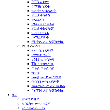
PCB አቅም
የማገጃ ሂደት
የታሸገ አገልግሎት
PCB ቁሳቁስ
መጨረስ
የንብርብር ቁልል
PCB ቴክኖሎጂ
ፒሲብ ፓነል
መሣሪያዎች
ማሸግና እና ሎጂስቲክስ
PCB ስብሰባ
የ <ካሲባ አቅም
የምርት ሂደት
SMT ቴክኖሎጂ
Thar ቴክኖሎጂ
ጥቅል ጥቅል ላይ
ሣጥን
የመጀመሪያ መጣጥፍ
ስብሰባ መሣሪያዎች
መቆጣጠሪያ እና ሙከራ
ማሸግና እና ሎጂስቲክስ
ዜና
የኩባንያ ዜና
ቴክኒካዊ መጣጥፎች
የኢንዱስትሪ ዜና