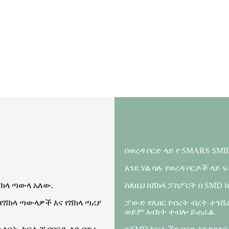
በወረዳ ቦርድ ላይ የ SMARS S
እንደ ሃል ባሉ የወረዳ ቦርዶች ላይ
ክላ ጣውላ አለው.
ስለዚህ ከሸክላ ፓስፖርት በ SMD 
የሸክላ ጣውላዎች እና የሸክላ ጣሪያ
ፓውድ የሌዘር የብረት ብረት ተንሸ
ወይም አብነት ተብሎ ይጠራል.