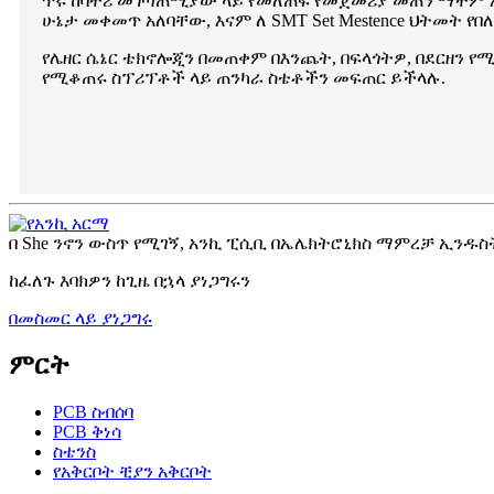
ጥሩ ከባትሪ መገጣጠሚያው ላይ የመለጠፍ የመጀመሪያ መጠን ማተም አለ
ሁኔታ መቀመጥ አለባቸው, እናም ለ SMT Set Mestence ህትመት የበ
የሌዘር ሴኔር ቴክኖሎጂን በመጠቀም በእንጨት, በፍላጎትዎ, በደርዘን የ
የሚቆጠሩ ስፕሪፕቶች ላይ ጠንካራ ስቴቶችን መፍጠር ይችላሉ.
በ She ንኖን ውስጥ የሚገኝ, አንኪ ፒሲቢ በኤሌክትሮኒክስ ማምረቻ ኢንዱስ
ከፈለጉ እባክዎን ከጊዜ በኋላ ያነጋግሩን
በመስመር ላይ ያነጋግሩ
ምርት
PCB ስብሰባ
PCB ቅነሳ
ስቴንስ
የአቅርቦት ቺያን አቅርቦት