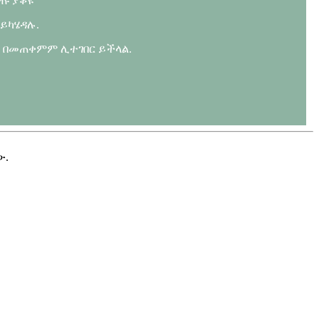
ርጡ ያቆዩ
ይካሄዳሉ.
ት በመጠቀምም ሊተገበር ይችላል.
ው.