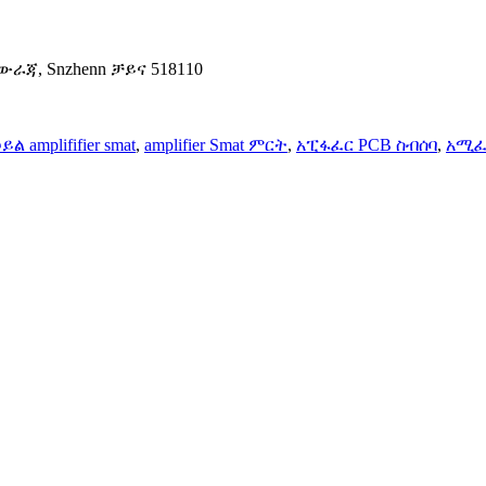
 አውራጃ, Snzhenn ቻይና 518110
ይል amplififier smat
,
amplifier Smat ምርት
,
አፒፋፈር PCB ስብሰባ
,
አሚፈ