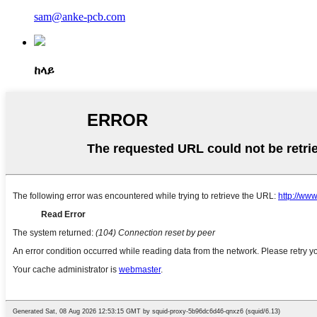
sam@anke-pcb.com
ከላይ