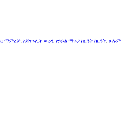
ር ማምረቻ
,
አሻንጉሊት ወረዳ
,
የኃይል ማጉያ ስርዓት ስርዓት
,
ሁሉም