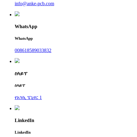
info@anke-pcb.com
WhatsApp
WhatsApp
008618589033832
ስካይፕ
ስካይፕ
የአንኪ ፔኒየር 1
LinkedIn
LinkedIn