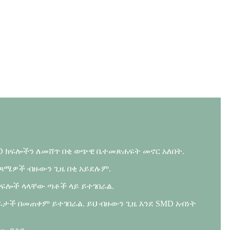
MID ክፍሎችን ለመሸጥ በቂ ወጭዊ ቤተመጽሐፍት መኖር አለበት.
 ፍጻሜዎች ብዙውን ጊዜ በቂ አይደሉም.
ክፍሎች ላላቸው ጣቶች ላይ ይተገበራል.
ራታች በመጠቀም ይተገበራል. ይህ ብዙውን ጊዜ እንደ SMD አብነት