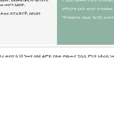
በት, ክፍሎቹ በቦርዱ ላይ በጥሩ
የ SMD ክፍሎችን ቦርድ እንዳያቋ
ለጠ መሆን አለበት.
በማያያዝ ሂደት ውስጥ ተጣብቀው 
ሚቆጠሩ ስፕሬሽኖች, በደርዘን
ማጣበቂያው የሌዘር ሽርሽር አብነ
ትሪ ውስጥ ከ 10 ዓመት በላይ ልምድ ያለው የባለሙያ ፒሲቢ ምርት አቅራቢ ነ