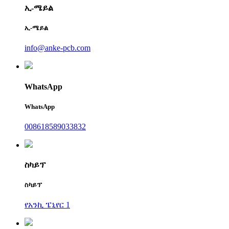
ኢ-ሜይል
ኢ-ሜይል
info@anke-pcb.com
WhatsApp
WhatsApp
008618589033832
ስካይፕ
ስካይፕ
የአንኪ ፔኒየር 1