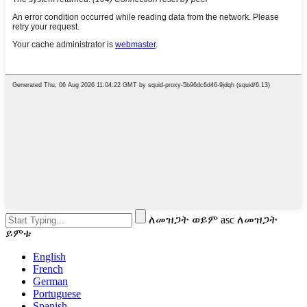
ለመዝጋት ወይም asc ለመዝጋት
ይምቱ
English
French
German
Portuguese
Spanish