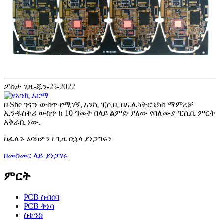
ፖስታ ጊዜ-ጁን-25-2022
በ She ንኖን ውስጥ የሚገኝ, አንኪ ፒሲቢ በኤሌክትሮኒክስ ማምረቻ
ኢንዱስትሪ ውስጥ ከ 10 ዓመት በላይ ልምድ ያለው የባለሙያ ፒሲቢ ምርት
አቅራቢ ነው.
ከፈለጉ እባክዎን ከጊዜ በኋላ ያነጋግሩን
በመስመር ላይ ያነጋግሩ
ምርት
PCB ስብሰባ
PCB ቅነሳ
ስቴንስ