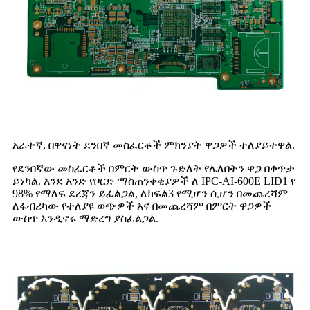
አራተኛ, በዋናነት ደንበኛ መስፈርቶች ምክንያት ዋጋዎች ተለያይተዋል.
የደንበኛው መስፈርቶች በምርት ውስጥ ጉድለት የሌለበትን ዋጋ በቀጥታ
ይነካል. እንደ አንድ የቦርድ ማስጠንቀቂያዎች ለ IPC-AI-600E LID1 የ
98% የማለፍ ደረጃን ይፈልጋል, ለክፍል3 የሚሆን ሲሆን በመጨረሻም
ለፋብሪካው የተለያዩ ወጭዎች እና በመጨረሻም በምርት ዋጋዎች
ውስጥ እንዲኖሩ ማድረግ ያስፈልጋል.