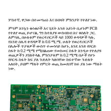
ሦስተኛ, ዋጋው በተመጣጠነ እና በብዛት ምክንያት የተለየ ነው.
ምንም እንኳን ቁሳቁሶች እና ሂደት አንድ አይነት ቢሆኑም PCB
የተለየ ወጪ ይሆናል, ግን ከተለያዩ ውስብስብ እና ቁስለት ጋር.
ለምሳሌ, በሁለቱም የወረዳ ቦርዶች ላይ 1000 ቀዳዳዎች ካሉ,
የአንድ ሰሌዳ ቀዳዳዎች ከ 0.6 ሚ.ሜ. ሁለት የወረዳ ቦርዶች
በሌሎች ጥያቄዎች ውስጥ ተመሳሳይ ከሆኑ, እንደ አንድ የቦርድ
ስፋት ከ 0.2 ሚሜ የሚበልጠው የመስመር ስፋት እንዲሁ የተለያዩ
ወጪዎችን ያስከትላል. ምክንያቱም ከ 0.2 ሚሜ በታች የሆኑ
የቦርዱ ስፋት ከፍ ያለ ጉድለት ካለባቸው ከፍተኛው ጉድለት
አለበት, ይህም ማለት የምርት ወጪ ከመደበኛ ከፍ ያለ ነው ማለት
ነው.