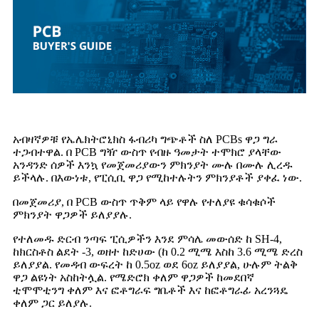
አብዛኛዎቹ የኤሌክትሮኒክስ ፋብሪካ ግጭቶች ስለ PCBs ዋጋ ግራ
ተጋብተዋል. በ PCB ግዥ ውስጥ የብዙ ዓመታት ተሞክሮ ያላቸው
አንዳንድ ሰዎች እንኳ የመጀመሪያውን ምክንያት ሙሉ በሙሉ ሊረዱ
ይችላሉ. በእውነቱ, የፒሲቢ ዋጋ የሚከተሉትን ምክንያቶች ያቀፈ ነው.
በመጀመሪያ, በ PCB ውስጥ ጥቅም ላይ የዋሉ የተለያዩ ቁሳቁሶች
ምክንያት ዋጋዎች ይለያያሉ.
የተለመዱ ድርብ ንጣፍ ፒሲዎችን እንደ ምሳሌ መውሰድ ከ SH-4,
ከክርስቶስ ልደት -3, ወዘተ ከድሀው (ከ 0.2 ሚሜ እስከ 3.6 ሚሜ ድረስ
ይለያያል. የመዳብ ውፍረት ከ 0.5oz ወደ 6oz ይለያያል, ሁሉም ትልቅ
ዋጋ ልዩነት አስከትሏል. የሜድሮክ ቀለም ዋጋዎች ከመደበኛ
ቲሞሞቲንግ ቀለም እና ፎቶግራፍ ግቤቶች እና ከፎቶግራፊ አረንጓዴ
ቀለም ጋር ይለያሉ.