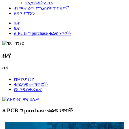
የኢንዱስትሪ ዜና
ተዘውትረው የሚጠየቁ ጥያቄዎች
እኛን ያግኙን
ቤት
ዜና
ለ PCB ግ purchase ቁልፍ ነጥቦች
ዜና
ዜና
የኩባንያ ዜና
ቴክኒካዊ መጣጥፎች
የኢንዱስትሪ ዜና
ለ PCB ግ purchase ቁልፍ ነጥቦች