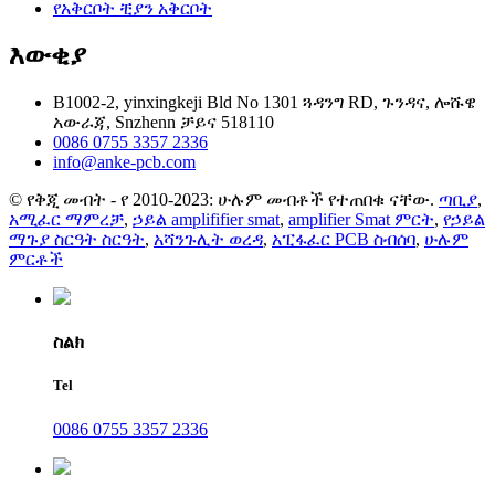
የአቅርቦት ቺያን አቅርቦት
እውቂያ
B1002-2, yinxingkeji Bld No 1301 ጓዳንግ RD, ጉንዳና, ሎሹዌ
አውራጃ, Snzhenn ቻይና 518110
0086 0755 3357 2336
info@anke-pcb.com
© የቅጂ መብት - የ 2010-2023: ሁሉም መብቶች የተጠበቁ ናቸው.
ጣቢያ
,
አሚፈር ማምረቻ
,
ኃይል amplififier smat
,
amplifier Smat ምርት
,
የኃይል
ማጉያ ስርዓት ስርዓት
,
አሻንጉሊት ወረዳ
,
አፒፋፈር PCB ስብሰባ
,
ሁሉም
ምርቶች
ስልክ
Tel
0086 0755 3357 2336