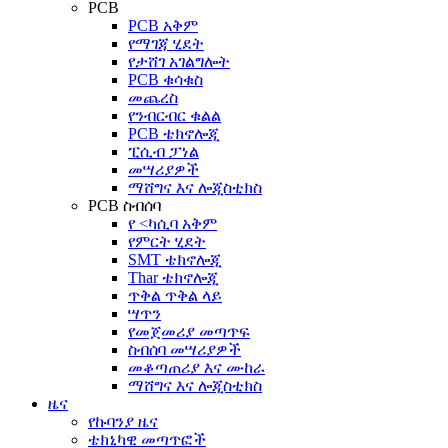
PCB
PCB አቅም
የማገጃ ሂደት
የታሸገ አገልግሎት
PCB ቁሳቁስ
መጨረስ
የንብርብር ቁልል
PCB ቴክኖሎጂ
ፒሲብ ፓነል
መሣሪያዎች
ማሸግና እና ሎጂስቲክስ
PCB ስብሰባ
የ <ካሲባ አቅም
የምርት ሂደት
SMT ቴክኖሎጂ
Thar ቴክኖሎጂ
ጥቅል ጥቅል ላይ
ሣጥን
የመጀመሪያ መጣጥፍ
ስብሰባ መሣሪያዎች
መቆጣጠሪያ እና ሙከራ
ማሸግና እና ሎጂስቲክስ
ዜና
የኩባንያ ዜና
ቴክኒካዊ መጣጥፎች