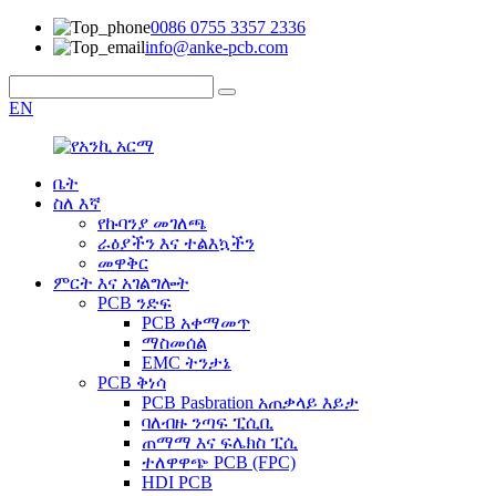
0086 0755 3357 2336
info@anke-pcb.com
EN
ቤት
ስለ እኛ
የኩባንያ መገለጫ
ራዕያችን እና ተልእኳችን
መዋቅር
ምርት እና አገልግሎት
PCB ንድፍ
PCB አቀማመጥ
ማስመሰል
EMC ትንታኔ
PCB ቅነሳ
PCB Pasbration አጠቃላይ እይታ
ባለብዙ ንጣፍ ፒሲቢ
ጠማማ እና ፍሌክስ ፒሲ
ተለዋዋጭ PCB (FPC)
HDI PCB