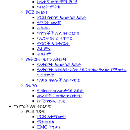
ከፍተኛ ድግግሞሽ PCB
የብረት ምትክ
PCB ስብሰባ
PCB ስብሰባ አጠቃላይ እይታ
የምርት መረጃ
ራስ-ሰር
የሸማቾች ኤሌክትሮኒክስ
የኢንዱስትሪ ቁጥጥር
የነገሮች ኢንተርኔት
ሕክምና
ቴሌኮም
የአቅርቦት ቺያን አቅርቦት
የአቅርቦት አጠቃላይ እይታ
የአቅርቦት ሰንሰለት አስተዳደር ተዘውትረው የሚጠየቁ
ጥያቄዎች
የአካል ክፍሎች አስተዳደር
ስቴንስ
የ Stension አጠቃላይ እይታ
ጨረሮች - መቁረጥ ስቴንስ
ኬሚካዊ-ኢ.ቲ.ቲ.
ማምረት እና ቴክኒካዊ
PCB ንድፍ
PCB አቀማመጥ
ማስመሰል
EMC ትንታኔ