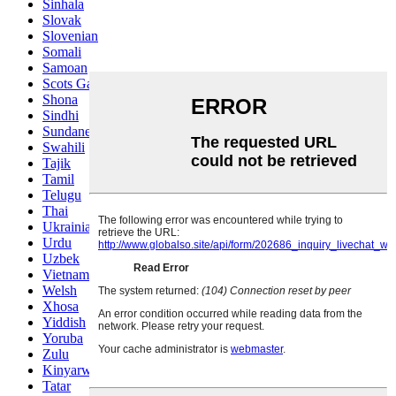
Sinhala
Slovak
Slovenian
Somali
Samoan
Scots Gaelic
Shona
Sindhi
Sundanese
Swahili
Tajik
Tamil
Telugu
Thai
Ukrainian
Urdu
Uzbek
Vietnamese
Welsh
Xhosa
Yiddish
Yoruba
Zulu
Kinyarwanda
Tatar