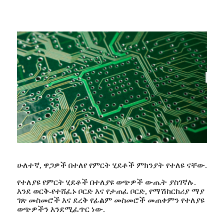
ሁለተኛ, ዋጋዎች በተለየ የምርት ሂደቶች ምክንያት የተለዩ ናቸው.
የተለያዩ የምርት ሂደቶች በተለያዩ ወጭዎች ውጤት ያስገኛሉ.
እንደ ወርቅ-የተሸፈኑ ቦርድ እና የታጠፈ ቦርድ, የማሽከርከሪያ ማያ
ገጽ መስመሮች እና ደረቅ የፊልም መስመሮች መጠቀምን የተለያዩ
ወጭዎችን እንደሚፈጥር ነው.