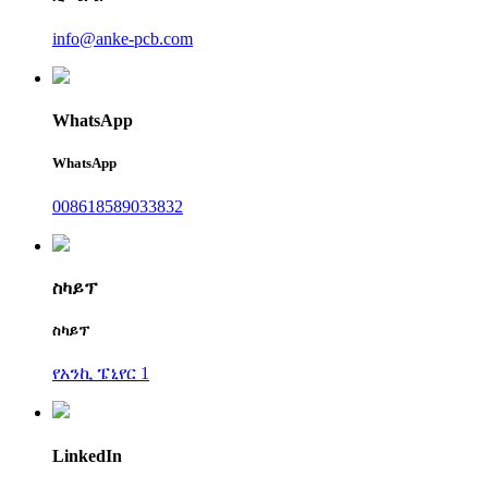
info@anke-pcb.com
WhatsApp
WhatsApp
008618589033832
ስካይፕ
ስካይፕ
የአንኪ ፔኒየር 1
LinkedIn