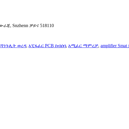
 አውራጃ, Snzhenn ቻይና 518110
አሻንጉሊት ወረዳ
,
አፒፋፈር PCB ስብሰባ
,
አሚፈር ማምረቻ
,
amplifier Sma