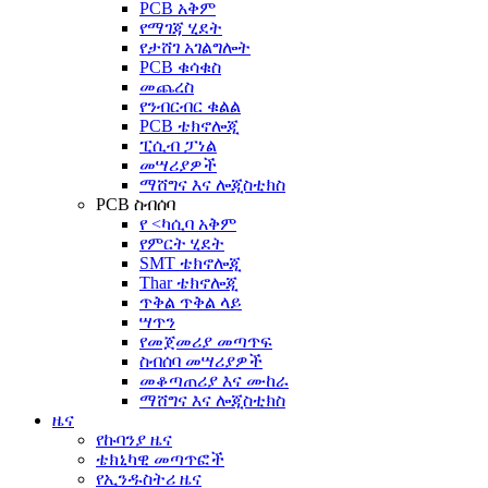
PCB አቅም
የማገጃ ሂደት
የታሸገ አገልግሎት
PCB ቁሳቁስ
መጨረስ
የንብርብር ቁልል
PCB ቴክኖሎጂ
ፒሲብ ፓነል
መሣሪያዎች
ማሸግና እና ሎጂስቲክስ
PCB ስብሰባ
የ <ካሲባ አቅም
የምርት ሂደት
SMT ቴክኖሎጂ
Thar ቴክኖሎጂ
ጥቅል ጥቅል ላይ
ሣጥን
የመጀመሪያ መጣጥፍ
ስብሰባ መሣሪያዎች
መቆጣጠሪያ እና ሙከራ
ማሸግና እና ሎጂስቲክስ
ዜና
የኩባንያ ዜና
ቴክኒካዊ መጣጥፎች
የኢንዱስትሪ ዜና