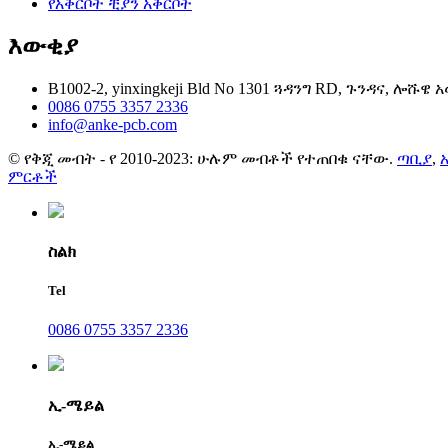
የአቅርቦት ቺያን አቅርቦት
እውቂያ
B1002-2, yinxingkeji Bld No 1301 ጓዳንግ RD, ጉንዳና, ሎሹዌ
0086 0755 3357 2336
info@anke-pcb.com
© የቅጂ መብት - የ 2010-2023: ሁሉም መብቶች የተጠበቁ ናቸው.
ጣቢያ
,
ምርቶች
ስልክ
Tel
0086 0755 3357 2336
ኢ-ሜይል
ኢ-ሜይል