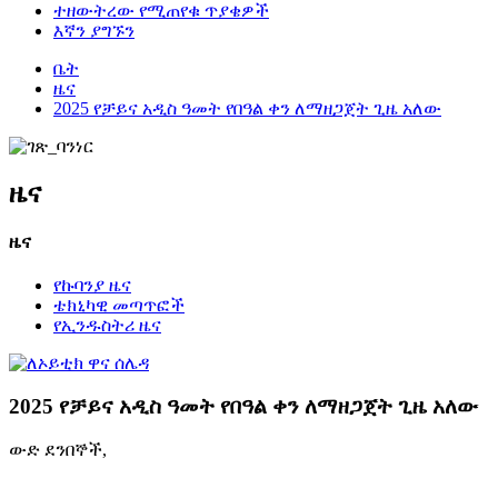
ተዘውትረው የሚጠየቁ ጥያቄዎች
እኛን ያግኙን
ቤት
ዜና
2025 የቻይና አዲስ ዓመት የበዓል ቀን ለማዘጋጀት ጊዜ አለው
ዜና
ዜና
የኩባንያ ዜና
ቴክኒካዊ መጣጥፎች
የኢንዱስትሪ ዜና
2025 የቻይና አዲስ ዓመት የበዓል ቀን ለማዘጋጀት ጊዜ አለው
ውድ ደንበኞች,