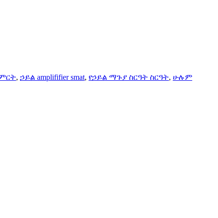
t ምርት
,
ኃይል amplififier smat
,
የኃይል ማጉያ ስርዓት ስርዓት
,
ሁሉም