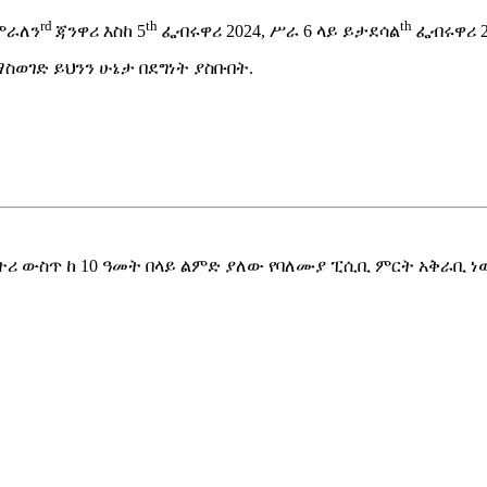
rd
th
th
ጀምራለን
ጃንዋሪ እስከ 5
ፌብሩዋሪ 2024, ሥራ 6 ላይ ይታደሳል
ፌብሩዋሪ 2
ወገድ ይህንን ሁኔታ በደግነት ያስቡበት.
ትሪ ውስጥ ከ 10 ዓመት በላይ ልምድ ያለው የባለሙያ ፒሲቢ ምርት አቅራቢ ነ