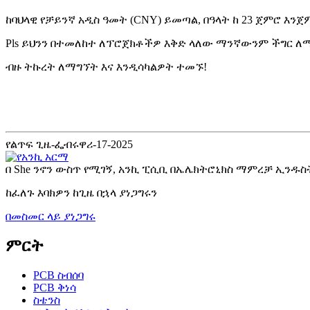
ከባህላዊ የቻይንኛ አዲስ ዓመት (CNY) ይመጣል, በዓላት ከ 23 ጀምሮ እን
Pls ይህንን በተመለከተ ለፕሮጀክቶችዎ እቅድ ላለው ማንኛውንም ችግር ለማስ
ብዙ ትኩረት ለማግኘት እና እንዲሳካልዎት ተመኙ!
የልጥፍ ጊዜ-ፌብሩዋሪ-17-2025
በ She ንኖን ውስጥ የሚገኝ, አንኪ ፒሲቢ በኤሌክትሮኒክስ ማምረቻ ኢንዱስ
ከፈለጉ እባክዎን ከጊዜ በኋላ ያነጋግሩን
በመስመር ላይ ያነጋግሩ
ምርት
PCB ስብሰባ
PCB ቅነሳ
ስቴንስ