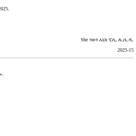
025.
She ንዙን አኒክ ፒሲ, ሊ.ቢ.ዲ.
2025-15
ው.