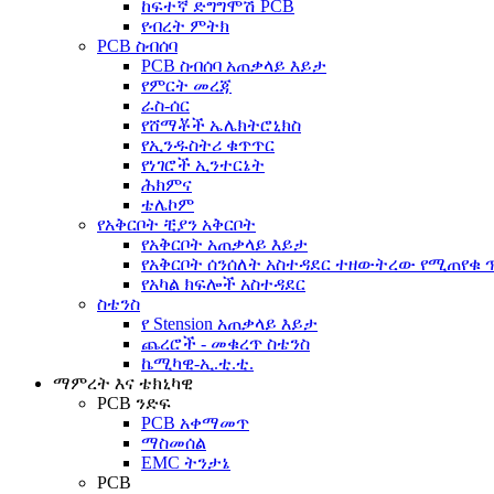
ከፍተኛ ድግግሞሽ PCB
የብረት ምትክ
PCB ስብሰባ
PCB ስብሰባ አጠቃላይ እይታ
የምርት መረጃ
ራስ-ሰር
የሸማቾች ኤሌክትሮኒክስ
የኢንዱስትሪ ቁጥጥር
የነገሮች ኢንተርኔት
ሕክምና
ቴሌኮም
የአቅርቦት ቺያን አቅርቦት
የአቅርቦት አጠቃላይ እይታ
የአቅርቦት ሰንሰለት አስተዳደር ተዘውትረው የሚጠየቁ
የአካል ክፍሎች አስተዳደር
ስቴንስ
የ Stension አጠቃላይ እይታ
ጨረሮች - መቁረጥ ስቴንስ
ኬሚካዊ-ኢ.ቲ.ቲ.
ማምረት እና ቴክኒካዊ
PCB ንድፍ
PCB አቀማመጥ
ማስመሰል
EMC ትንታኔ
PCB