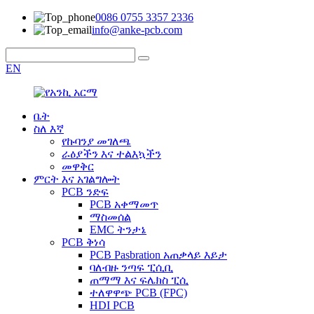
0086 0755 3357 2336
info@anke-pcb.com
EN
ቤት
ስለ እኛ
የኩባንያ መገለጫ
ራዕያችን እና ተልእኳችን
መዋቅር
ምርት እና አገልግሎት
PCB ንድፍ
PCB አቀማመጥ
ማስመሰል
EMC ትንታኔ
PCB ቅነሳ
PCB Pasbration አጠቃላይ እይታ
ባለብዙ ንጣፍ ፒሲቢ
ጠማማ እና ፍሌክስ ፒሲ
ተለዋዋጭ PCB (FPC)
HDI PCB