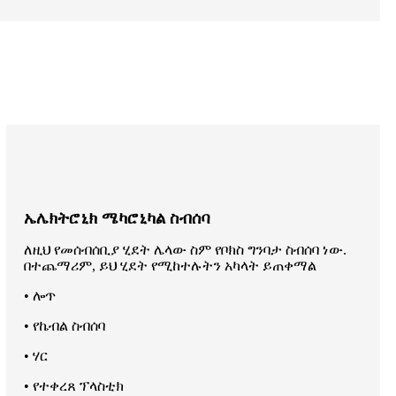
ኤሌክትሮኒክ ሜካሮኒካል ስብሰባ
ለዚህ የመሰብሰቢያ ሂደት ሌላው ስም የቦክስ ግንባታ ስብሰባ ነው.
በተጨማሪም, ይህ ሂደት የሚከተሉትን አካላት ይጠቀማል
• ሎጥ
• የኬብል ስብሰባ
• ሃር
• የተቀረጸ ፕላስቲክ