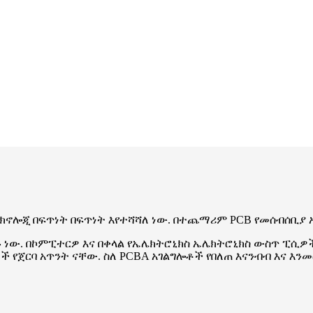
ቴክኖሎጂ በፍጥነት በፍጥነት እየተሻሻለ ነው. በተጨማሪም PCB የመሰብሰቢ
ነው. በኮምፒተርዎ እና በቀላል የኤሌክትሮኒክስ ኤሌክትሮኒክስ ውስጥ ፒሲዎችን
የጀርባ አጥንት ናቸው. ስለ PCBA አገልግሎቶች የበለጠ እናንብብ እና እንመ