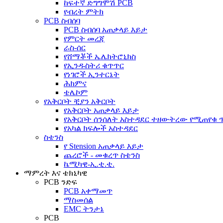
ከፍተኛ ድግግሞሽ PCB
የብረት ምትክ
PCB ስብሰባ
PCB ስብሰባ አጠቃላይ እይታ
የምርት መረጃ
ራስ-ሰር
የሸማቾች ኤሌክትሮኒክስ
የኢንዱስትሪ ቁጥጥር
የነገሮች ኢንተርኔት
ሕክምና
ቴሌኮም
የአቅርቦት ቺያን አቅርቦት
የአቅርቦት አጠቃላይ እይታ
የአቅርቦት ሰንሰለት አስተዳደር ተዘውትረው የሚጠየቁ
የአካል ክፍሎች አስተዳደር
ስቴንስ
የ Stension አጠቃላይ እይታ
ጨረሮች - መቁረጥ ስቴንስ
ኬሚካዊ-ኢ.ቲ.ቲ.
ማምረት እና ቴክኒካዊ
PCB ንድፍ
PCB አቀማመጥ
ማስመሰል
EMC ትንታኔ
PCB