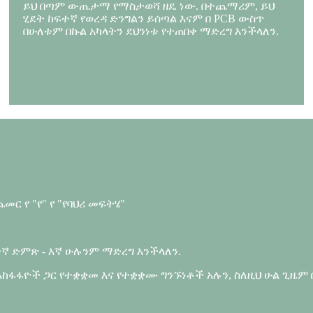
ይህ በጣም ውጤታማ የማስታወሻ ዘዴ ነው. በተጨማሪም, ይህ
ሂደት ከፍተኛ የወረዳ ድንግልን ይሰጣል እናም በ PCB ውስጥ
በሁለቱም በኩል አካላትን ደህንነቱ የተጠበቀ ማድረግ እንችላለን.
ር የ "የ" የ "የባህሪ መፍትሄ"
ኛ ድምጽ - እኛ ሁሉንም ማድረግ እንችላለን.
አከፋፋዮች ጋር የተቋቋመ እና የተቋቋሙ ግንኙነቶች አሉን, ስለዚህ ሁል ጊዜ