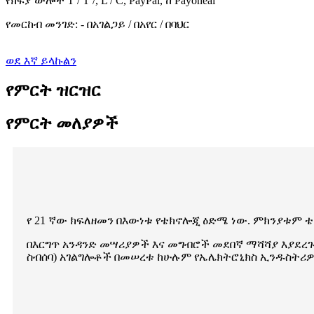
የክፍያ ውሎች T / T /, L / C, PayPal, ከ Payoneal
የመርከብ መንገድ: - በአገልጋይ / በአየር / በባህር
ወደ እኛ ይላኩልን
የምርት ዝርዝር
የምርት መለያዎች
የ 21 ኛው ክፍለዘመን በእውነቱ የቴክኖሎጂ ዕድሜ ነው. ምክንያቱም 
በእርግጥ አንዳንድ መሣሪያዎች እና መግብሮች መደበኛ ማሻሻያ እያደረጉ 
ስብሰባ) አገልግሎቶች በመሠረቱ ከሁሉም የኤሌክትሮኒክስ ኢንዱስትሪዎች 