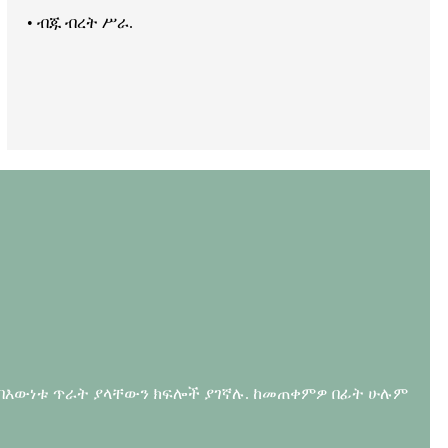
• ብጁ ብረት ሥራ.
ም በእውነቱ ጥራት ያላቸውን ክፍሎች ያገኛሉ. ከመጠቀምዎ በፊት ሁሉም