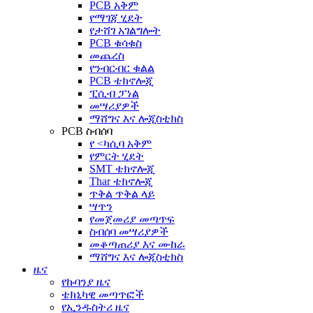
PCB አቅም
የማገጃ ሂደት
የታሸገ አገልግሎት
PCB ቁሳቁስ
መጨረስ
የንብርብር ቁልል
PCB ቴክኖሎጂ
ፒሲብ ፓነል
መሣሪያዎች
ማሸግና እና ሎጂስቲክስ
PCB ስብሰባ
የ <ካሲባ አቅም
የምርት ሂደት
SMT ቴክኖሎጂ
Thar ቴክኖሎጂ
ጥቅል ጥቅል ላይ
ሣጥን
የመጀመሪያ መጣጥፍ
ስብሰባ መሣሪያዎች
መቆጣጠሪያ እና ሙከራ
ማሸግና እና ሎጂስቲክስ
ዜና
የኩባንያ ዜና
ቴክኒካዊ መጣጥፎች
የኢንዱስትሪ ዜና