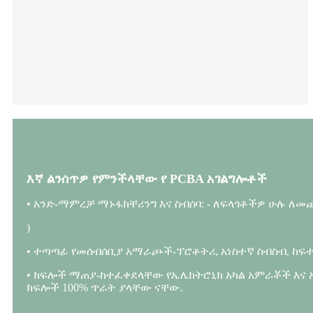
እኛ ልንሰጥዎ የምንችላቸው የ PCBA አገልግሎቶች
• አንድ-ማምረቻ ማኑፋክቸሪንግ እና ስብሰባ: - ለፍላጎቶችዎ ሁሉ ለመጨመ
)
• ተጣጣፊ የመሰብሰቢያ አማራጮች-ፕሮቶትሪ, አነስተኛ ስብስብ, ከፍተ
• ክፍሎች ማጠያ-ከተፈቀደላቸው የኤሌክትሮኒክ አካል አምራቾች እና 
ክፍሎች 100% ጥራት ያላቸው ናቸው.
.