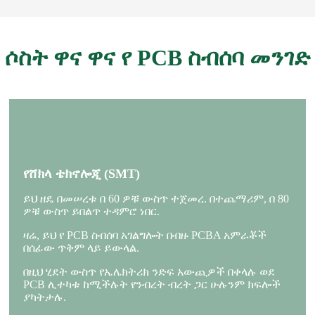
ሶስት ዋና ዋና የ PCB ስብሰባ መንገድ
የሸክላ ቴክኖሎጂ (SMT)
ይህ ዘዴ በመሠረቱ በ 60 ዎቹ ውስጥ ተጀመረ. በተጨማሪም, በ 80
ዎቹ ውስጥ ይበልጥ ተዳምሮ ነበር.
ዛሬ, ይህ የ PCB ስብሰባ አገልግሎት በብዙ PCBA አምራቾች
በሰፊው ጥቅም ላይ ይውላል.
በዚህ ሂደት ውስጥ የኤሌክትሪክ ንድፍ አውጪዎች በቀላሉ ወደ
PCB ሊተካቱ ከሚችሉት የንብረት ብረት ጋር ሁሉንም ክፍሎች
ያካትታሉ.