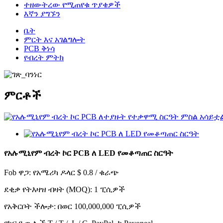
ተዘውትረው የሚጠየቁ ጥያቄዎች
እኛን ያግኙን
ቤት
ምርት እና አገልግሎት
PCB ቅነሳ
የብረት ምትክ
ምርቶች
የአሉሚኒየም ብረት ኮር PCB ለ LED የመቆጣጠር ስርዓት
Fob ዋጋ: የአሜሪካ ዶላር $ 0.8 / ቁራጭ
ደቂቃ የትእዛዝ ብዛት (MOQ): 1 ፒሲዎች
የአቅርቦት ችሎታ: በወር 100,000,000 ፒሲዎች