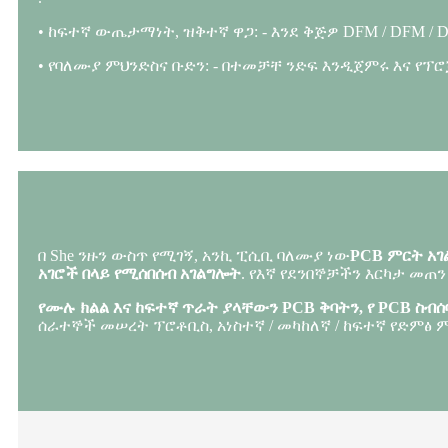
• ከፍተኛ ውጤታማነት, ዝቅተኛ ዋጋ: - እንደ ቅጅዎ DFM / DFM 
• የባለሙያ ምህንድስና ቡድን: - በተመቻቸ ንድፍ እንዲጀምሩ እና የፕ
በ She ንዙን ውስጥ የሚገኝ, አንኪ ፒሲቢ ባለሙያ ነው
PCB ምርት አ
አገሮች በላይ የሚሰበሰብ አገልግሎት
. የእኛ የደንበኞቻችን እርካታ መጠ
የሙሉ ክልል እና ከፍተኛ ጥራት ያላቸውን PCB ቅባትን, የ PCB ስብ
ሰራተኞች መሠረት ፕሮቶቢስ, አነስተኛ / መካከለኛ / ከፍተኛ የድምፅ