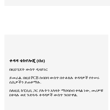
ቀዳዳ ቴክኖሎጂ (tht)
በዚህ ሂደት ውስጥ ዲዛይነር
ይመራል. በዚህ PCB ስብሰባ ውስጥ በተቆለሉ ቀዳዳዎች የተሠሩ
ሴኪዎችን ይጠቀማሉ.
ስለዚህ, ከፒሲቢ ጋር ያሉትን አካላት ማሰባሰብ ቀላል ነው, መሪዎቹ
በቀላሉ ወደ ጉድጓዱ ቀዳዳዎች ውስጥ ገብተዋል.