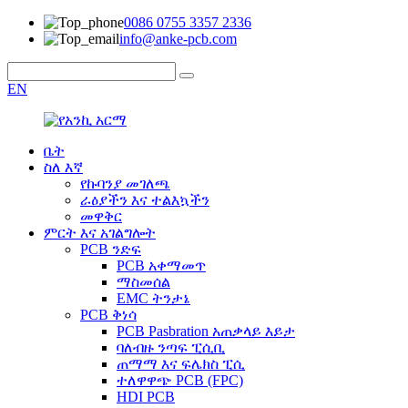
0086 0755 3357 2336
info@anke-pcb.com
EN
ቤት
ስለ እኛ
የኩባንያ መገለጫ
ራዕያችን እና ተልእኳችን
መዋቅር
ምርት እና አገልግሎት
PCB ንድፍ
PCB አቀማመጥ
ማስመሰል
EMC ትንታኔ
PCB ቅነሳ
PCB Pasbration አጠቃላይ እይታ
ባለብዙ ንጣፍ ፒሲቢ
ጠማማ እና ፍሌክስ ፒሲ
ተለዋዋጭ PCB (FPC)
HDI PCB