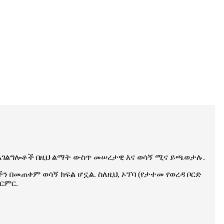
ያ አገልግሎቶች በዚህ ልማት ውስጥ መሠረታዊ እና ወሳኝ ሚና ይጫወታሉ.
 በመጠቀም ወሳኝ ክፍል ሆኗል. ስለዚህ, ኦፕባ (የታተመ የወረዳ ቦርድ
ርምር.