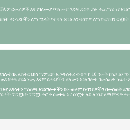
/ DFA ምርመራዎች እና የባለሙያ የባለሙያ ንድፍ ድጋፍ ያሉ ተጨማሪ ነፃ አገ
ሮጀክት ቀነ-ገደቦችን ለማሟላት የተሻለ ዕድል እንዲሰጥዎ ለማድረግ በፕሮጄክት 
ገልግሎት
በኤሌክትሮኒክስ ማምረቻ ኢንዱስትሪ ውስጥ ከ 10 ዓመት በላይ ልምድ
ን ወደ 99% ያህል ነው, እናም በዙሪያችን ያለውን አገልግሎት በመስጠት ኩራት
ሰባ እና አካላትን ማጠጫ አገልግሎቶችን በመጠቀም ኩባንያዎችን በመስጠት ረገድ 
 ምርቶች ፕሮጄክት ፕሮጄክተሮች በወቅቱ እና በበጀት ላይ ለገበያ ለማምጣት የ