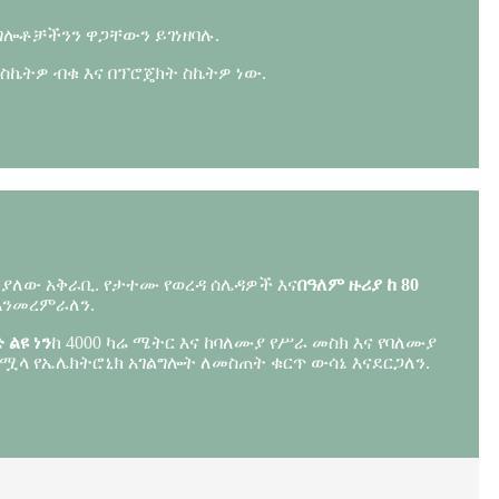
ልግሎቶቻችንን ዋጋቸውን ይገነዘባሉ.
ስኬትዎ ብቁ እና በፕሮጄክት ስኬትዎ ነው.
 ያለው አቅራቢ. የታተሙ የወረዳ ሰሌዳዎች እና
በዓለም ዙሪያ ከ 80
 እንመረምራለን.
ልዩ ነን
ከ 4000 ካሬ ሜትር እና ከባለሙያ የሥራ መስክ እና የባለሙያ
ተሟላ የኤሌክትሮኒክ አገልግሎት ለመስጠት ቁርጥ ውሳኔ እናደርጋለን.