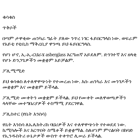
ቁሳቁስ
ጥቅሶች
በጣም ታዋቂው ጠንካራ ግፊት ያለው ንጥረ ነገር ፋይበርግላስ ነው. ወፍራም
የአይቲ የቲቢስ ማቅረቢያ ዋንጫ ይህ ፋይበርግላስ.
የሆነ ሆኖ, ኢ-ኢ-ርህራሄ asberglass እርግጠኛ አይደለም. ድንገተኛ እና ዘላቂ
የሆኑ ድንጋጌዎችን መቋቋም አይቻልም.
ፖሊሚሚድ
ይህ ቁሳቁስ ለተለዋዋጭነት የተመረጠ ነው. እሱ ጠንካራ እና መንገዶችን
መቋቋም እና መቋቋም ይችላል.
ፖሊሚድ ሙቀትን መቋቋም ይችላል. ይህ የሙቀት መለዋወጫዎችን
ላላቸው መተግበሪያዎች ተስማሚ ያደርገዋል.
ፖሊስተር (የቤት እንስሳ)
የቤት እንስሳ ለኤሌክትሪክ ባህሪዎች እና ተለዋዋጭነት የተወደደ ነው.
ኬሚካሎች እና እርጥበት ስሜቶች ይቋቋማል. ስለሆነም ምናልባት በከባድ
የኢንዱስትሪ ሁኔታዎች ውስጥ ተቀጥሮ ሊሠራ ይችላል.