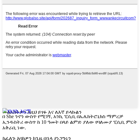
መልእክትዎን እዚህ ይፃፉ እና ለእኛ ይላኩልን
በ She ንኖን ውስጥ የሚገኝ, አንኪ ፒሲቢ በኤሌክትሮኒክስ ማምረቻ
ኢንዱስትሪ ውስጥ ከ 10 ዓመት በላይ ልምድ ያለው የባለሙያ ፒሲቢ ምርት
አቅራቢ ነው.
ከፈለጉ እባክዎን ከጊዜ በኋላ ያነጋግሩን