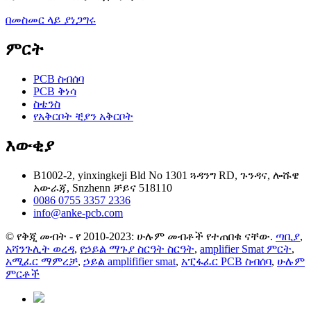
በመስመር ላይ ያነጋግሩ
ምርት
PCB ስብሰባ
PCB ቅነሳ
ስቴንስ
የአቅርቦት ቺያን አቅርቦት
እውቂያ
B1002-2, yinxingkeji Bld No 1301 ጓዳንግ RD, ጉንዳና, ሎሹዌ
አውራጃ, Snzhenn ቻይና 518110
0086 0755 3357 2336
info@anke-pcb.com
© የቅጂ መብት - የ 2010-2023: ሁሉም መብቶች የተጠበቁ ናቸው.
ጣቢያ
,
አሻንጉሊት ወረዳ
,
የኃይል ማጉያ ስርዓት ስርዓት
,
amplifier Smat ምርት
,
አሚፈር ማምረቻ
,
ኃይል amplififier smat
,
አፒፋፈር PCB ስብሰባ
,
ሁሉም
ምርቶች