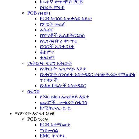
ከፍተኛ ድግግሞሽ PCB
የብረት ምትክ
PCB ስብሰባ
PCB ስብሰባ አጠቃላይ እይታ
የምርት መረጃ
ራስ-ሰር
የሸማቾች ኤሌክትሮኒክስ
የኢንዱስትሪ ቁጥጥር
የነገሮች ኢንተርኔት
ሕክምና
ቴሌኮም
የአቅርቦት ቺያን አቅርቦት
የአቅርቦት አጠቃላይ እይታ
የአቅርቦት ሰንሰለት አስተዳደር ተዘውትረው የሚጠየቁ
ጥያቄዎች
የአካል ክፍሎች አስተዳደር
ስቴንስ
የ Stension አጠቃላይ እይታ
ጨረሮች - መቁረጥ ስቴንስ
ኬሚካዊ-ኢ.ቲ.ቲ.
ማምረት እና ቴክኒካዊ
PCB ንድፍ
PCB አቀማመጥ
ማስመሰል
EMC ትንታኔ