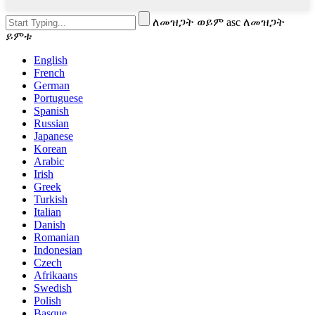
ለመዝጋት ወይም asc ለመዝጋት
ይምቱ
English
French
German
Portuguese
Spanish
Russian
Japanese
Korean
Arabic
Irish
Greek
Turkish
Italian
Danish
Romanian
Indonesian
Czech
Afrikaans
Swedish
Polish
Basque