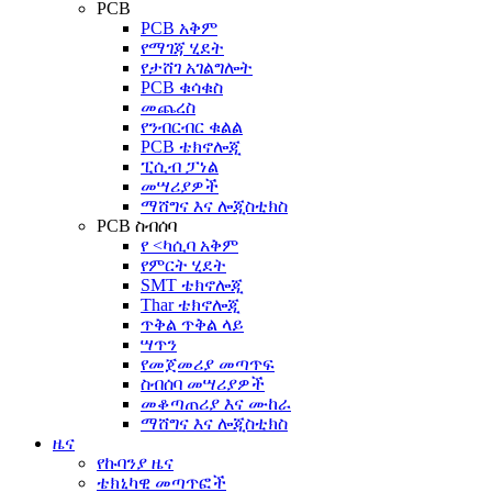
PCB
PCB አቅም
የማገጃ ሂደት
የታሸገ አገልግሎት
PCB ቁሳቁስ
መጨረስ
የንብርብር ቁልል
PCB ቴክኖሎጂ
ፒሲብ ፓነል
መሣሪያዎች
ማሸግና እና ሎጂስቲክስ
PCB ስብሰባ
የ <ካሲባ አቅም
የምርት ሂደት
SMT ቴክኖሎጂ
Thar ቴክኖሎጂ
ጥቅል ጥቅል ላይ
ሣጥን
የመጀመሪያ መጣጥፍ
ስብሰባ መሣሪያዎች
መቆጣጠሪያ እና ሙከራ
ማሸግና እና ሎጂስቲክስ
ዜና
የኩባንያ ዜና
ቴክኒካዊ መጣጥፎች