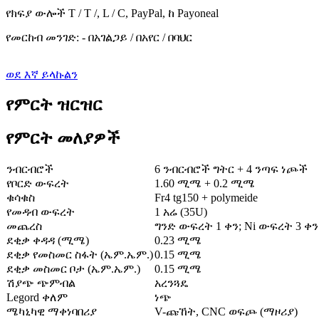
የክፍያ ውሎች T / T /, L / C, PayPal, ከ Payoneal
የመርከብ መንገድ: - በአገልጋይ / በአየር / በባህር
ወደ እኛ ይላኩልን
የምርት ዝርዝር
የምርት መለያዎች
ንብርብሮች
6 ንብርብሮች ግትር + 4 ንጣፍ ነጮች
የቦርድ ውፍረት
1.60 ሚሜ + 0.2 ሚሜ
ቁሳቁስ
Fr4 tg150 + polymeide
የመዳብ ውፍረት
1 አሬ (35U)
መጨረስ
ግንድ ውፍረት 1 ቀን; Ni ውፍረት 3 ቀን
ደቂቃ ቀዳዳ (ሚሜ)
0.23 ሚሜ
ደቂቃ የመስመር ስፋት (ኤም.ኤም.)
0.15 ሚሜ
ደቂቃ መስመር ቦታ (ኤም.ኤም.)
0.15 ሚሜ
ሽያጭ ጭምብል
አረንጓዴ
Legord ቀለም
ነጭ
ሜካኒካዊ ማቀነባበሪያ
V-ጩኸት, CNC ወፍጮ (ማዞሪያ)