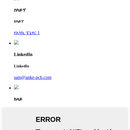
ስካይፕ
ስካይፕ
የአንኪ ፔኒየር 1
LinkedIn
LinkedIn
sam@anke-pcb.com
ከላይ