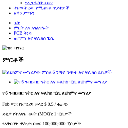
የኢንዱስትሪ ዜና
ተዘውትረው የሚጠየቁ ጥያቄዎች
እኛን ያግኙን
ቤት
ምርት እና አገልግሎት
PCB ቅነሳ
ጠማማ እና ፍሌክስ ፒሲ
ምርቶች
የ 6 ንብርብር ግትር እና ፍሌክስ ፒሲ ለህክምና መሣሪያ
Fob ዋጋ: የአሜሪካ ዶላር $ 0.5 / ቁራጭ
ደቂቃ የትእዛዝ ብዛት (MOQ): 1 ፒሲዎች
የአቅርቦት ችሎታ: በወር 100,000,000 ፒሲዎች