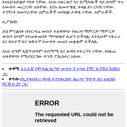
እነዚህ አድልዎ የላቀ ናቸው. እነሱ በቆርቆሮ እና ኬሚካሎች ላይ በጣም ጥሩ
የሙቀት መረጋጋት አላቸው. እነሱ ለመተግበር ቀላል እና ርካሽ ናቸው.
ተገኝነት በመኖራቸው አምራቾች መካከል ታዋቂ ናቸው. አምራቾች.
ኢፖክስስ
ይህ ምናልባት በጥርጣሬ ውስጥ ተለዋዋጭ የወረዳ ማምረቻ ማምረቻ
ውስጥ በጣም የተጠቀመበት ማጣበቂያ ሊሆን ይችላል. እንዲሁም የቆራሩ
እና ከፍተኛ እና ዝቅተኛ የሙቀት መጠን መቋቋም ይችላሉ.
እነሱ ደግሞ እጅግ በጣም ተስማሚ እና ጽዳት የተረጋጉ ናቸው. የበለጠ
ተለዋዋጭ የሚያደርገው ትንሽ ፖሊስተር አለው.
ቀዳሚ
4 በ 4 ጂ የሞዱል ስርዓት ውስጥ 4 ንጣፍ FPC ከ FR4 Stiffer
ጋር
ቀጥሎ
የኢንዱስትሪ ዳሳሽ 4 የንጽርስት ቁራጭ ግጭት እና ፍሌክስ
PCB ከ 2ዮ ጋር