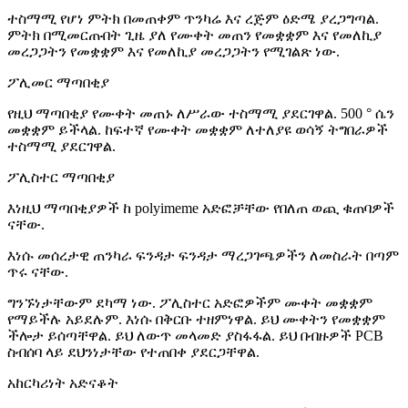
ተስማሚ የሆነ ምትክ በመጠቀም ጥንካሬ እና ረጅም ዕድሜ ያረጋግጣል.
ምትክ በሚመርጡበት ጊዜ ያለ የሙቀት መጠን የመቋቋም እና የመለኪያ
መረጋጋትን የመቋቋም እና የመለኪያ መረጋጋትን የሚገልጽ ነው.
ፖሊመር ማጣበቂያ
የዚህ ማጣበቂያ የሙቀት መጠኑ ለሥራው ተስማሚ ያደርገዋል. 500 ° ሴን
መቋቋም ይችላል. ከፍተኛ የሙቀት መቋቋም ለተለያዩ ወሳኝ ትግበራዎች
ተስማሚ ያደርገዋል.
ፖሊስተር ማጣበቂያ
እነዚህ ማጣበቂያዎች ከ polyimeme አድፎቻቸው የበለጠ ወጪ ቁጠባዎች
ናቸው.
እነሱ መሰረታዊ ጠንካራ ፍንዳታ ፍንዳታ ማረጋገጫዎችን ለመስራት በጣም
ጥሩ ናቸው.
ግንኙነታቸውም ደካማ ነው. ፖሊስተር አድፎዎችም ሙቀት መቋቋም
የማይችሉ አይደሉም. እነሱ በቅርቡ ተዘምነዋል. ይህ ሙቀትን የመቋቋም
ችሎታ ይሰጣቸዋል. ይህ ለውጥ መላመድ ያስፋፋል. ይህ በብዙዎች PCB
ስብሰባ ላይ ደህንነታቸው የተጠበቀ ያደርጋቸዋል.
አከርካሪነት አድናቆት