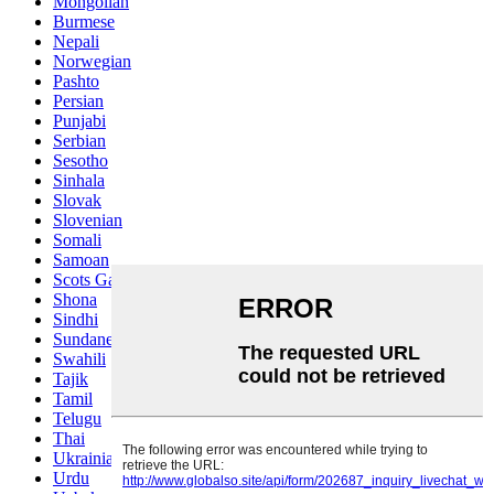
Mongolian
Burmese
Nepali
Norwegian
Pashto
Persian
Punjabi
Serbian
Sesotho
Sinhala
Slovak
Slovenian
Somali
Samoan
Scots Gaelic
Shona
Sindhi
Sundanese
Swahili
Tajik
Tamil
Telugu
Thai
Ukrainian
Urdu