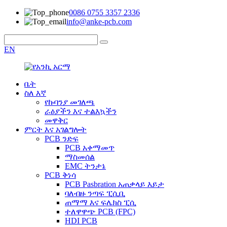
0086 0755 3357 2336
info@anke-pcb.com
EN
ቤት
ስለ እኛ
የኩባንያ መገለጫ
ራዕያችን እና ተልእኳችን
መዋቅር
ምርት እና አገልግሎት
PCB ንድፍ
PCB አቀማመጥ
ማስመሰል
EMC ትንታኔ
PCB ቅነሳ
PCB Pasbration አጠቃላይ እይታ
ባለብዙ ንጣፍ ፒሲቢ
ጠማማ እና ፍሌክስ ፒሲ
ተለዋዋጭ PCB (FPC)
HDI PCB