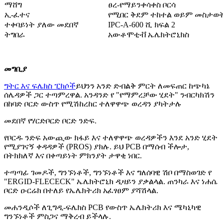
ማሸግ
ፀረ-የማይንቀሳቀስ ቦርሳ
ኢ-ፈተና
የሚበር ቅደም ተከተል ወይም መስታወ
ተቀባይነት ያለው መደበኛ
IPC-A-600 ሺ ክፍል 2
ትግበራ
አውቶሞቲቭ ኤሌክትሮኒክስ
መግቢያ
ግትር እና ፍሌክስ ፒክሶች
ይህንን አንድ ድብልቅ ምርት ለመፍጠር ከጭካኔ
ሰሌዳዎች ጋር ተጣምረዋል. አንዳንድ የ "የማምረቻው ሂደት" ንብርካክሽን
በከባድ ቦርድ ውስጥ የሚሽከረከር ተለዋዋጭ ወረዳን ያካትታሉ
መደበኛ የሃርድቦርድ ቦርድ ንድፍ.
የቦርዱ ንድፍ አውጪው ክፋይ እና ተለዋዋጭ ወረዳዎችን እንደ አንድ ሂደት
የሚያገናኝ ቀዳዳዎች (PROS) ያክሉ. ይህ PCB በማሰብ ችሎታ,
በትክክለኛ እና በቀጣይነት ምክንያት ታዋቂ ነበር.
ተጣጣፊ ገመዶች, ግንኙነቶች, ግንኙነቶች እና ግለሰባዊ ሽቦ በማስወገድ የ
"ERGID-FLECECK" ኤሌክትሮኒክ ዲዛይን ያቃልላል. ጠንካራ እና ነሐሴ
ቦርድ ዑርሬክ በተለይ የኤሌክትሪክ አፈፃፀም ያሻሽላል.
መሐንዲሶች ለጊግዲ-ፍሌክስ PCB የውስጥ ኤሌክትሪክ እና ሜካኒካዊ
ግንኙነቶች ምስጋና ማቅረብ ይችላሉ.